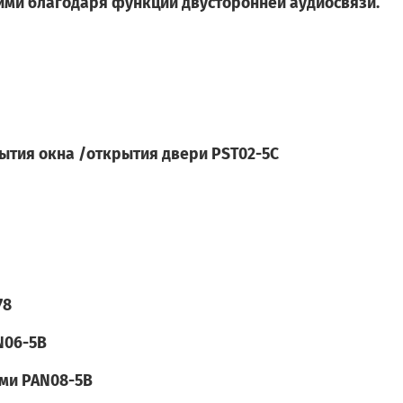
ними благодаря функции двусторонней аудиосвязи.
ытия окна /открытия двери PST02-5C
78
N06-5В
ми PAN08-5В