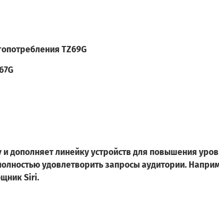
гопотребления TZ69G
67G
у и дополняет линейку устройств для повышения уро
 полностью удовлетворить запросы аудитории. Наприм
ник Siri.