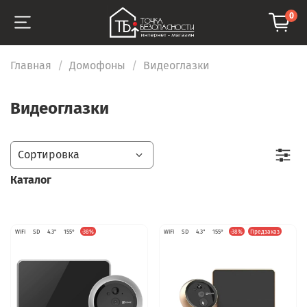
0
Главная
Домофоны
Видеоглазки
Видеоглазки
Каталог
WiFi
SD
4.3"
155°
-38%
WiFi
SD
4.3"
155°
-38%
Предзаказ