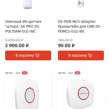
Уличный ИК-датчик
DS-PDB-MCS-Adapter
"штора" AX PRO DS-
Кронштейн для СМК DS-
PDC10AM-EG2-WE
PDMCS-EG2-WE
6 890.00 ₽
180.00 ₽
3 900.00 ₽
90.00 ₽
В корзину
В корзину
868 МГц
SALE
-36%
868 МГц
SALE
-36%