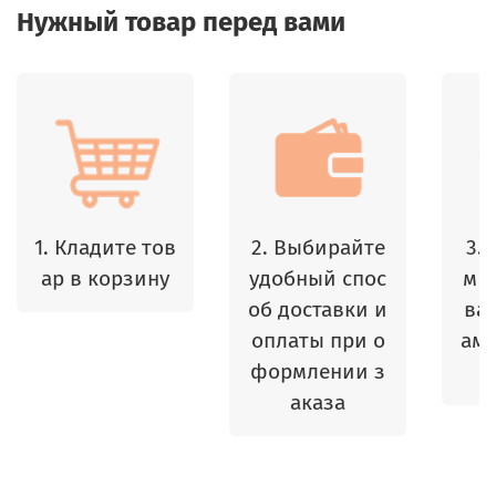
Нужный товар перед вами
1. Кладите тов
2. Выбирайте
3.
ар в корзину
удобный спос
м 
об доставки и
ваш
оплаты при о
амы
формлении з
аказа