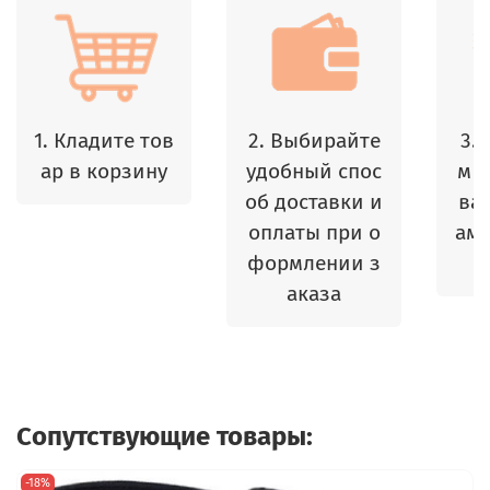
1. Кладите тов
2. Выбирайте
3.
ар в корзину
удобный спос
м 
об доставки и
ваш
оплаты при о
амы
формлении з
аказа
Сопутствующие товары:
-18%