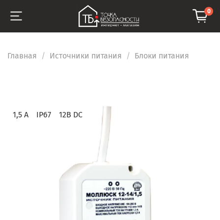
0
Главная
Источники питания
Блоки питания
1,5 А
IP67
12В DC