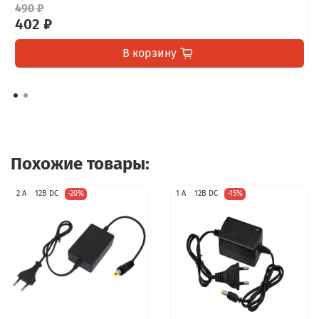
490 ₽
402 ₽
В корзину
Похожие товары:
2 А
12В DC
-20%
1 А
12В DC
-15%