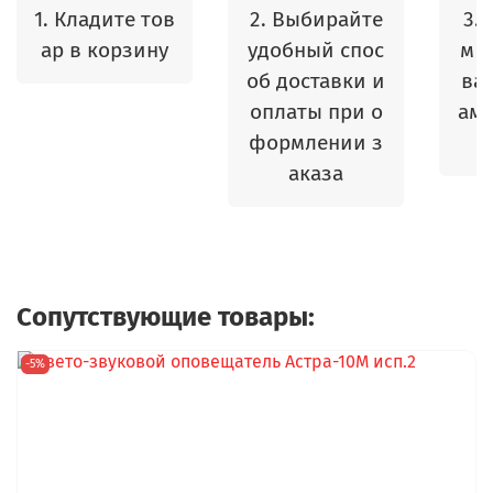
1. Кладите тов
2. Выбирайте
3.
ар в корзину
удобный спос
м 
об доставки и
ваш
оплаты при о
амы
формлении з
аказа
Сопутствующие товары:
-5%