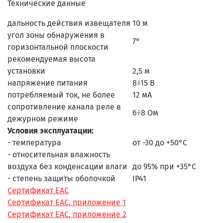
Технические данные
дальность действия извещателя
10 м
угол зоны обнаружения в
7°
горизонтальной плоскости
рекомендуемая высота
установки
2,5 м
напряжение питания
8÷15 В
потребляемый ток, не более
12 мА
сопротивление канала реле в
6÷8 Ом
дежурном режиме
Условия эксплуатации:
- температура
от -30 до +50°С
- относительная влажность
воздуха без конденсации влаги
до 95% при +35°С
- степень защиты оболочкой
IP41
Сертификат ЕАС
Сертификат ЕАС, приложение 1
Сертификат ЕАС, приложение 2