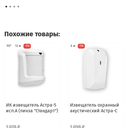
Похожие товары:
90°
12 м
-5%
6 м
-5%
ИК извещатель Астра-5
Извещатель охранный
исп.А (линза "Стандарт")
акустический Астра-С
1 078 ₽
1 098 ₽