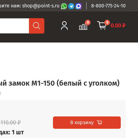
ите нам: shop@point-s.ru
8-800-775-24-10
0
0
0.00 ₽
й замок М1-150 (белый с уголком)
1
 110.00 ₽
В корзину
ах: 1 шт