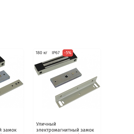
180 кг
IP67
-5%
Уличный
й замок
электромагнитный замок