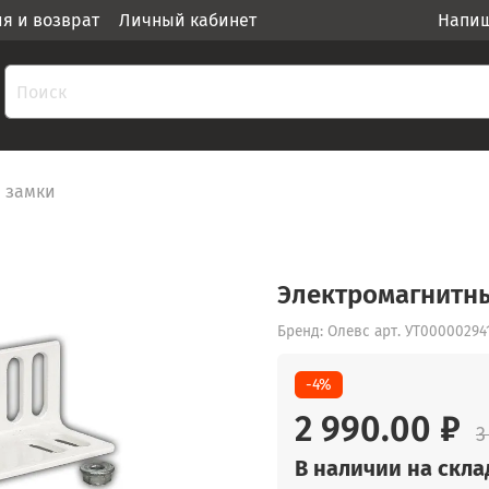
ия и возврат
Личный кабинет
Напиш
 замки
Электромагнитны
Бренд: Олевс
арт.
УТ00000294
-4%
2 990.00 ₽
3
В наличии на склад