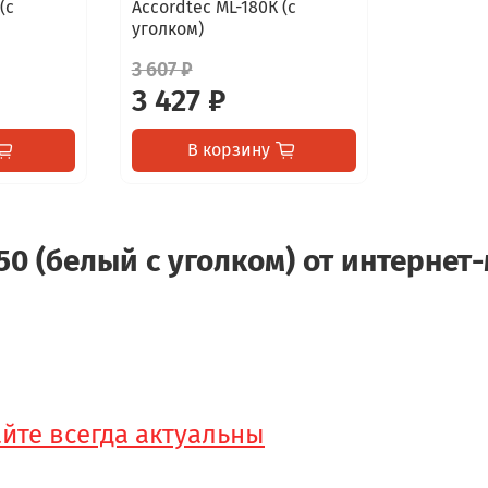
(с
Accordtec ML-180К (с
уголком)
3 607 ₽
3 427 ₽
В корзину
0 (белый с уголком) от интернет-
айте всегда актуальны