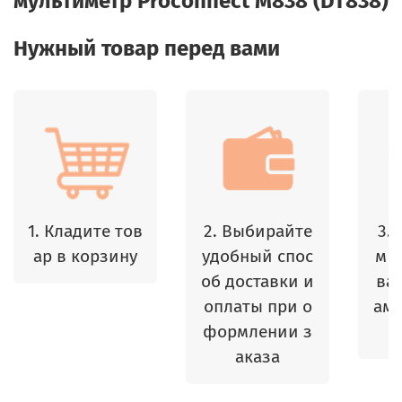
мультиметр Proconnect М838 (DT838)
Нужный товар перед вами
1. Кладите тов
2. Выбирайте
3.
ар в корзину
удобный спос
м 
об доставки и
ваш
оплаты при о
амы
формлении з
аказа