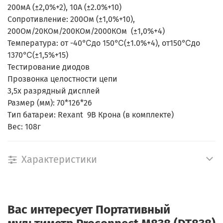
200мА (±2,0%+2), 10A (±2.0%+10)
Сопротивление: 200Ом (±1,0%+10),
200Ом/20КОм/200КОм/2000КОм (±1,0%+4)
Температура: от -40℃до 150℃(±1.0%+4), от150℃до
1370℃(±1,5%+15)
Тестирование диодов
Прозвонка целостности цепи
3,5х разрядный дисплей
Размер (мм): 70*126*26
Тип батареи: Rexant 9В Крона (в комплекте)
Вес: 108г
Характеристики
Вас интересует
Портативный