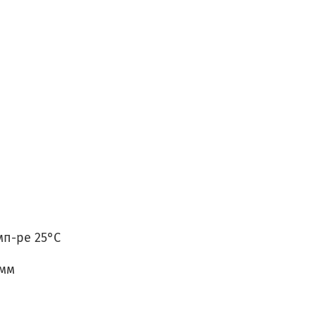
мп-ре 25°C
 мм