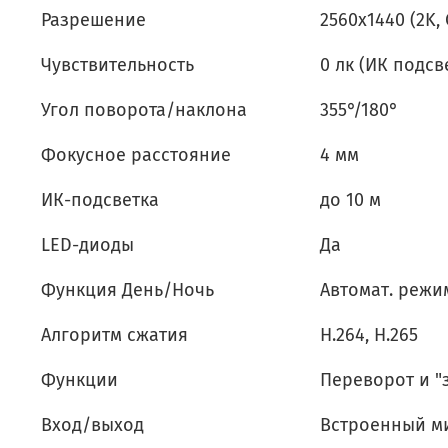
Разрешение
2560x1440 (2K,
Чувствительность
0 лк (ИК подсв
Угол поворота/наклона
355°/180°
Фокусное расстояние
4 мм
ИК-подсветка
до 10 м
LED-диоды
Да
Функция День/Ночь
Автомат. режи
Алгоритм сжатия
H.264, H.265
Функции
Переворот и "
Вход/выход
Встроенный м