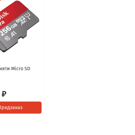
мяти Micro SD
 ₽
Предзаказ