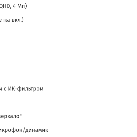
 QHD, 4 Мп)
етка вкл.)
м с ИК-фильтром
зеркало"
икрофон/динамик