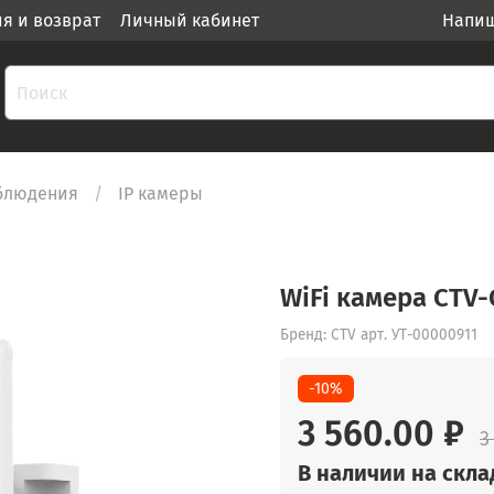
ия и возврат
Личный кабинет
Напиш
блюдения
IP камеры
WiFi камера CTV
Бренд: CTV
арт.
УТ-00000911
-10%
3 560.00 ₽
3
В наличии на склад