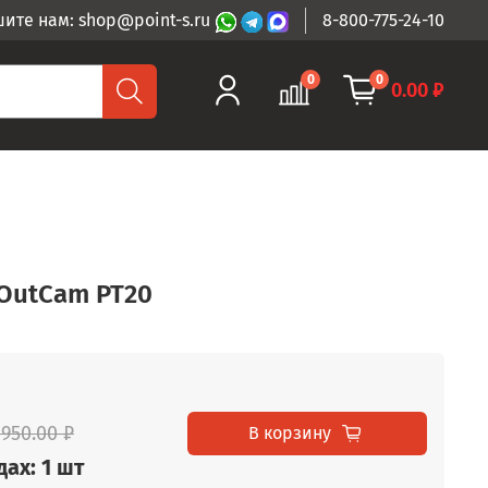
ите нам: shop@point-s.ru
8-800-775-24-10
0
0
0.00 ₽
-OutCam PT20
 950.00 ₽
В корзину
ах: 1 шт