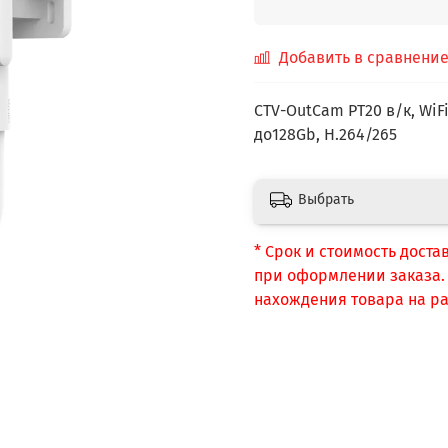
Добавить в сравнени
CTV-OutCam PT20 в/к, WiF
до128Gb, H.264/265
Выбрать
* Срок и стоимость доста
при оформлении заказа. С
нахождения товара на ра