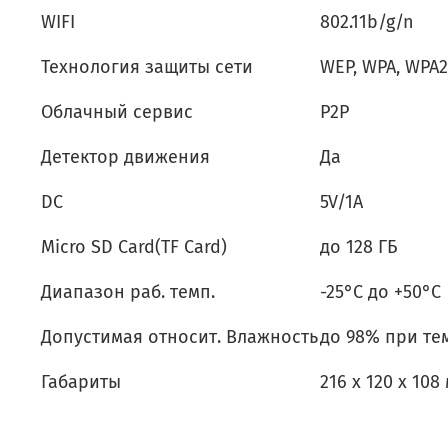
WIFI
802.11b/g/n
Технология защиты сети
WEP, WPA, WPA2
Облачный сервис
P2P
Детектор движения
Да
DC
5V/1A
Micro SD Card(TF Card)
до 128 ГБ
Диапазон раб. темп.
-25°C до +50°C
Допустимая относит. Влажность
до 98% при те
Габариты
216 x 120 x 108