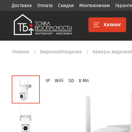
Доставка
Оплата
Скидки
Монтажникам
Гарант
Каталог
Главная
Видеонаблюдение
Камеры видеона
IP
WiFi
SD
8 Мп