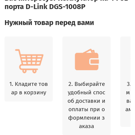
порта D-Link DGS-1008P
Нужный товар перед вами
1. Кладите тов
2. Выбирайте
3.
ар в корзину
удобный спос
м 
об доставки и
ваш
оплаты при о
амы
формлении з
аказа