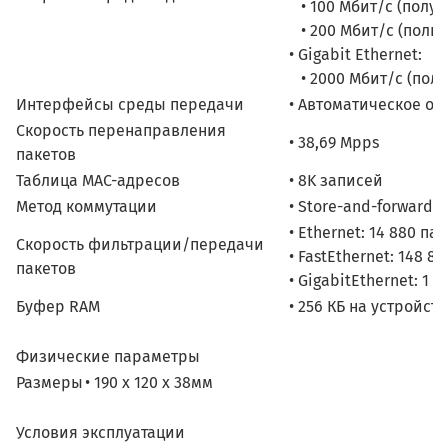
• 100 Мбит/с (полуд
• 200 Мбит/с (полны
• Gigabit Ethernet:
• 2000 Мбит/с (полн
Интерфейсы среды передачи
• Автоматическое оп
Скорость перенаправления
• 38,69 Mpps
пакетов
Таблица MAC-адресов
• 8K записей
Метод коммутации
• Store-and-forward
• Ethernet: 14 880 па
Скорость фильтрации/передачи
• FastEthernet: 148 8
пакетов
• GigabitEthernet: 1 
Буфер RAM
• 256 КБ на устройст
Физические параметры
Размеры
• 190 x 120 x 38мм
Условия эксплуатации