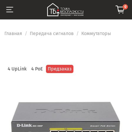
0
Главная
Передача сигналов
Коммутаторы
4 UpLink
4 PoE
Предзаказ