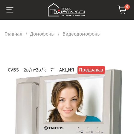
0
Главная
Домофоны
Видеодомофоны
CVBS
2в/п+2в/к
7"
АКЦИЯ
Предзаказ