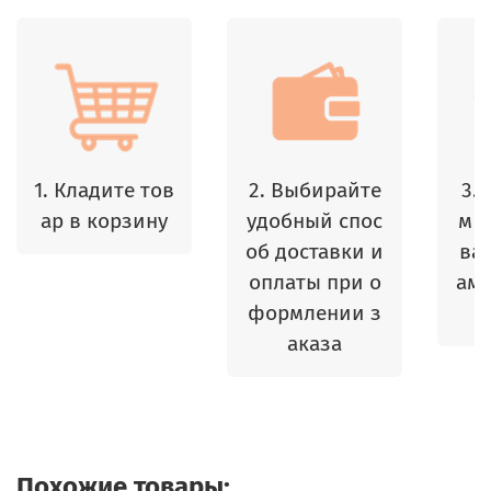
1. Кладите тов
2. Выбирайте
3.
ар в корзину
удобный спос
м 
об доставки и
ваш
оплаты при о
амы
формлении з
аказа
Похожие товары: