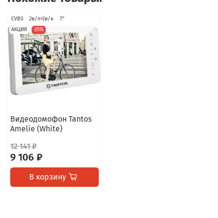
CVBS
2в/п+2в/к
7"
АКЦИЯ
-25%
Видеодомофон Tantos
Amelie (White)
12 141 ₽
9 106 ₽
В корзину