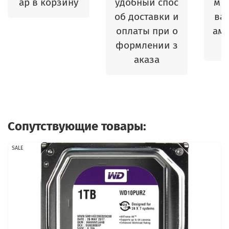
ар в корзину
удобный спос
м 
об доставки и
ваш
оплаты при о
амы
формлении з
аказа
Сопутствующие товары:
SALE