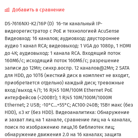
Добавить в сравнение
DS-7616NXI-K2/16P (D) 16-ти канальный IP-
видеорегистратор с PoE и технологией AcuSense
Видеовход: 16 каналов; аудиовход: двустороннее
аудио 1 канал RCA; видеовыход: 1 VGA до 1080p, 1 HDMI
до 4К; аудиовыход: 1 канала RCA. Входящий поток
160Мб/с; исходящий поток 160Мб/с; разрешение
записи до 12Мп; синхр.воспр. 12 каналов@2Мп; 2 SATA
для HDD, до 10Тб (жесткий диск в комплект не входит,
приобретается отдельно) каждый диск; тревожные
вход/выход 4/1; 16 RJ45 10M/100M Ethernet PoE
интерфейсов (<200Вт); 1 RJ45 10M/100M/1000M
Ethernet; 2 USB; -10°C...+55°C; АC100-240В; 15Вт макс (без
HDD), ≤3 кг (без HDD). Видеоаналитика: Обнаружение
и захват лиц на 1 канале, сравнение лиц на 4 каналах,
поиск по изображению лица,16 библиотек лиц;
обнаружение движения 2.0 на 16 каналах; защита