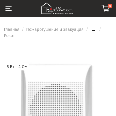
0
Главная
Пожаротушение и эвакуация
...
Рокот
5 Вт
4 Ом