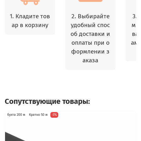
1. Кладите тов
2. Выбирайте
3.
ар в корзину
удобный спос
м 
об доставки и
ваш
оплаты при о
амы
формлении з
аказа
Сопутствующие товары:
бухта 200 м
Кратно 50 м
-3%