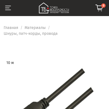
0
Главная
Материалы
Шнуры, патч-корды, провода
10 м