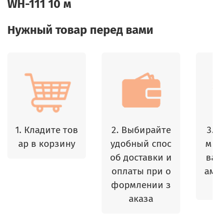
WH-111 10 м
Нужный товар перед вами
1. Кладите тов
2. Выбирайте
3.
ар в корзину
удобный спос
м 
об доставки и
ваш
оплаты при о
амы
формлении з
аказа