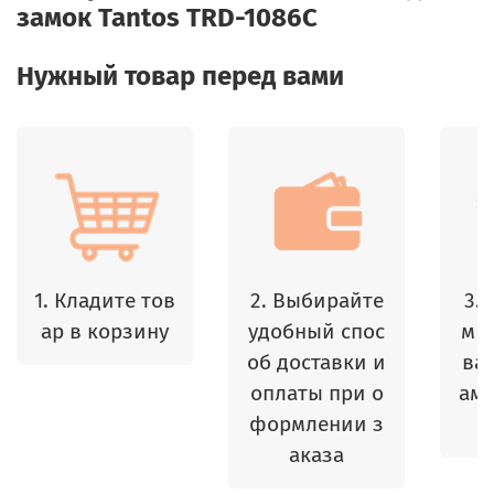
замок Tantos TRD-1086C
Нужный товар перед вами
1. Кладите тов
2. Выбирайте
3.
ар в корзину
удобный спос
м 
об доставки и
ваш
оплаты при о
амы
формлении з
аказа