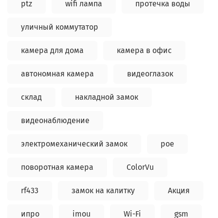
ptz
wifi лампа
протечка воды
уличный коммутатор
камера для дома
камера в офис
автономная камера
видеоглазок
склад
накладной замок
видеонаблюдение
электромеханический замок
poe
поворотная камера
ColorVu
rf433
замок на калитку
Акция
ипро
imou
Wi-Fi
gsm