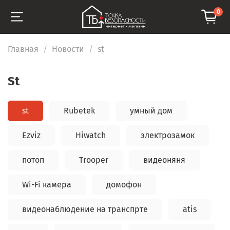
0
Главная
Новости
st
st
st
Rubetek
умный дом
Ezviz
Hiwatch
электрозамок
потоп
Trooper
видеоняня
Wi-Fi камера
домофон
видеонаблюдение на транспрте
atis