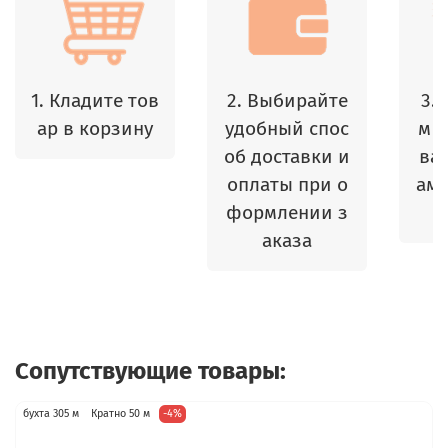
1. Кладите тов
2. Выбирайте
3.
ар в корзину
удобный спос
м 
об доставки и
ваш
оплаты при о
амы
формлении з
аказа
Сопутствующие товары:
бухта 305 м
Кратно 50 м
-4%