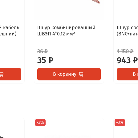
 кабель
Шнур комбинированный
Шнур со
нешний)
ШВЭП 4*0.12 мм²
(BNC+пит
36 ₽
1 150 ₽
35 ₽
943 ₽
В корзину
В 
-3%
-3%