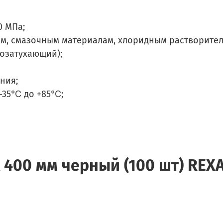
0 МПа;
ам, смазочным материалам, хлоридным растворител
мозатухающий);
ния;
 -35℃ до +85℃;
х 400 мм черный (100 шт) REX