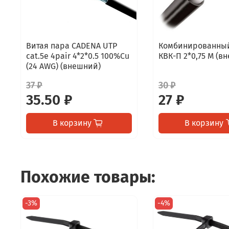
Витая пара CADENA UTP
Комбинированный
cat.5e 4pair 4*2*0.5 100%Cu
КВК-П 2*0,75 M (в
(24 AWG) (внешний)
37 ₽
30 ₽
35.50 ₽
27 ₽
В корзину
В корзину
Похожие товары:
-3%
-4%