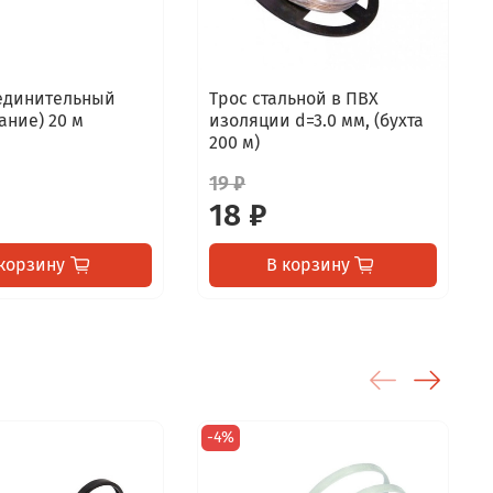
единительный
Трос стальной в ПВХ
ание) 20 м
изоляции d=3.0 мм, (бухта
200 м)
19 ₽
18 ₽
корзину
В корзину
-4%