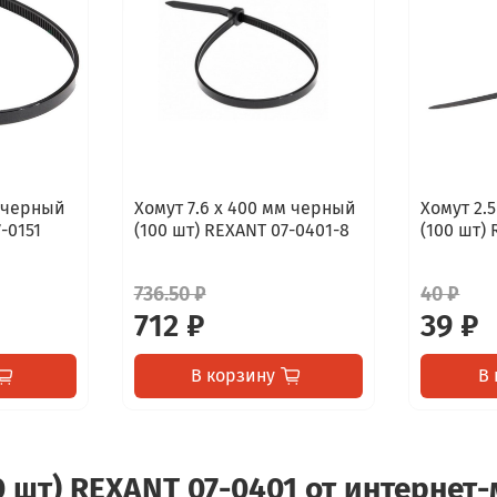
м черный
Хомут 7.6 х 400 мм черный
Хомут 2.
-0151
(100 шт) REXANT 07-0401-8
(100 шт)
736.50 ₽
40 ₽
712 ₽
39 ₽
В корзину
В 
0 шт) REXANT 07-0401 от интернет