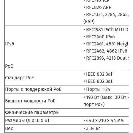
• RFC793 TCP
• RFC826 ARP
• RFC1321, 2284, 2865, 
(EAP)
• RFC1981 Path MTU Dis
• RFC2460 IPv6
IPv6
• RFC2461, 4861 Neighb
• RFC2462, 4862 IPv6 S
• RFC2893, 4213 Dual S
PoE
• IEEE 802.3af
Стандарт PoE
• IEEE 802.3at
Порты с поддержкой PoE
• Порты 1-24
• 193 Вт (макс. 30 Вт на
Бюджет мощности PoE
порт PoE)
Физические параметры
Размеры (Д x Ш x В)
• 440 x 210 x 44 мм
Вес
• 3,34 кг