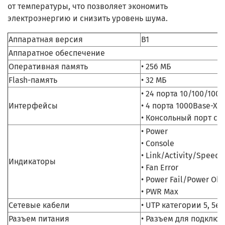
от температуры, что позволяет экономить
электроэнергию и снизить уровень шума.
Аппаратная версия
B1
Аппаратное обеспечение
Оперативная память
• 256 МБ
Flash-память
• 32 МБ
• 24 порта 10/100/100
Интерфейсы
• 4 порта 1000Base-X S
• Консольный порт с 
• Power
• Console
• Link/Activity/Speed 
Индикаторы
• Fan Error
• Power Fail/Power Ok 
• PWR Max
Сетевые кабели
• UTP категории 5, 5e 
Разъем питания
• Разъем для подключ