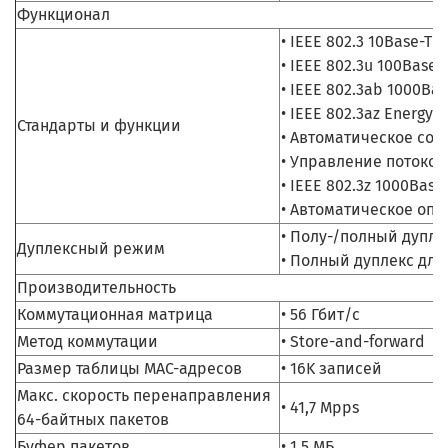
Функционал
• IEEE 802.3 10Base-T 
• IEEE 802.3u 100Base
• IEEE 802.3ab 1000Ba
• IEEE 802.3az Energy E
Стандарты и функции
• Автоматическое сог
• Управление потоком 
• IEEE 802.3z 1000Base
• Автоматическое опр
• Полу-/полный дупле
Дуплексный режим
• Полный дуплекс для
Производительность
Коммутационная матрица
• 56 Гбит/с
Метод коммутации
• Store-and-forward
Размер таблицы MAC-адресов
• 16K записей
Макс. скорость перенаправления
• 41,7 Mpps
64-байтных пакетов
Буфер пакетов
• 1,5 МБ