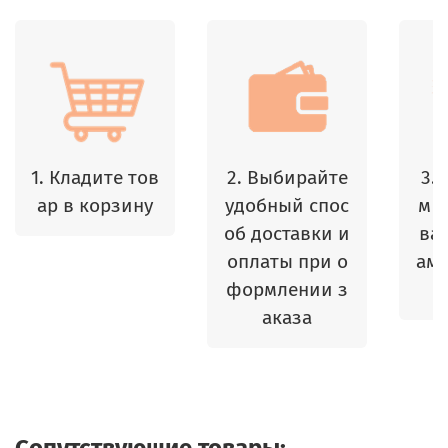
1. Кладите тов
2. Выбирайте
3.
ар в корзину
удобный спос
м 
об доставки и
ваш
оплаты при о
амы
формлении з
аказа