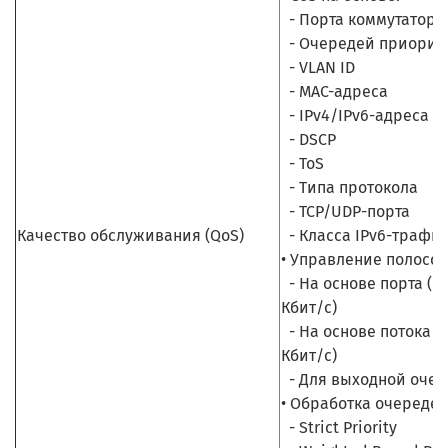
- Порта коммутатора
- Очередей приорите
- VLAN ID
- MAC-адреса
- IPv4/IPv6-адреса
- DSCP
- ToS
- Типа протокола
- TCP/UDP-порта
Качество обслуживания (QoS)
- Класса IPv6-трафи
• Управление полосо
- На основе порта (
Кбит/с)
- На основе потока 
Кбит/с)
- Для выходной очер
• Обработка очереде
- Strict Priority