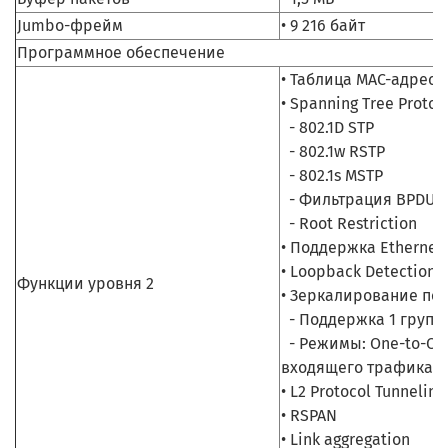
Jumbo-фрейм
• 9 216 байт
Программное обеспечение
• Таблица MAC-адресо
• Spanning Tree Protoc
- 802.1D STP
- 802.1w RSTP
- 802.1s MSTP
- Фильтрация BPDU
- Root Restriction
• Поддержка Ethernet R
• Loopback Detection
Функции уровня 2
• Зеркалирование по
- Поддержка 1 групп
- Режимы: One-to-One
входящего трафика
• L2 Protocol Tunneling
• RSPAN
• Link aggregation