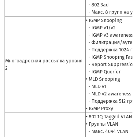
- 802.3ad
- Макс. 8 групп на ус
• IGMP Snooping
- IGMP v1/v2
- IGMP v3 awareness
- Фильтрация/аутен
- Поддержка 1024 гр
- IGMP Snooping Fast
Многоадресная рассылка уровня
- Report Suppression
2
- IGMP Querier
• MLD Snooping
- MLD v1
- MLD v2 awareness
- Поддержка 512 гру
• IGMP Proxy
• 802.1Q Tagged VLAN
• Группы VLAN
- Макс. 4094 VLAN