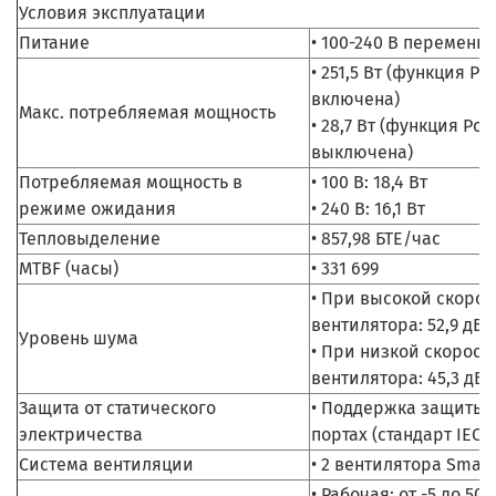
Условия эксплуатации
Питание
• 100-240 В переменно
• 251,5 Вт (функция Po
включена)
Макс. потребляемая мощность
• 28,7 Вт (функция PoE
выключена)
Потребляемая мощность в
• 100 В: 18,4 Вт
режиме ожидания
• 240 В: 16,1 Вт
Тепловыделение
• 857,98 БТЕ/час
MTBF (часы)
• 331 699
• При высокой скорос
вентилятора: 52,9 дБ
Уровень шума
• При низкой скорост
вентилятора: 45,3 дБ
Защита от статического
• Поддержка защиты о
электричества
портах (стандарт IEC6
Система вентиляции
• 2 вентилятора Smart
• Рабочая: от -5 до 50 