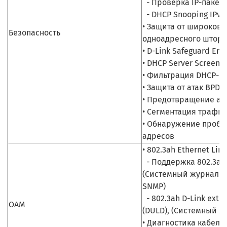
- Проверка IP-пакет
- DHCP Snooping IPv4
• Защита от широков
Безопасность
одноадресного штор
• D-Link Safeguard Eng
• DHCP Server Screeni
• Фильтрация DHCP-к
• Защита от атак BPDU
• Предотвращение ат
• Сегментация трафи
• Обнаружение пробл
адресов
• 802.3ah Ethernet Lin
- Поддержка 802.3ah l
(Системный журнал и
SNMP)
- 802.3ah D-Link exten
OAM
(DULD), (Системный ж
• Диагностика кабеля