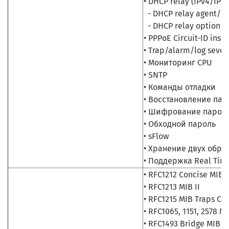
• DHCP relay (IPv4/IPv6
- DHCP relay agent/lo
- DHCP relay option 12,
• PPPoE Circuit-ID inse
• Trap/alarm/log severi
• Мониторинг CPU
• SNTP
• Команды отладки
• Восстановление пар
• Шифрование парол
• Обходной пароль
• sFlow
• Хранение двух обра
• Поддержка Real Time
• RFC1212 Concise MIB D
• RFC1213 MIB II
• RFC1215 MIB Traps Co
• RFC1065, 1151, 2578 M
• RFC1493 Bridge MIB