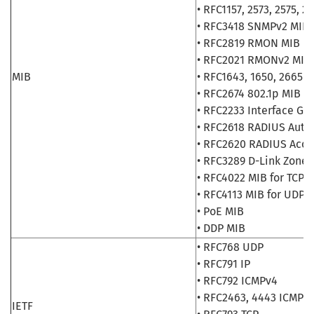
• RFC1157, 2573, 2575, 
• RFC3418 SNMPv2 MIB
• RFC2819 RMON MIB
• RFC2021 RMONv2 MIB
MIB
• RFC1643, 1650, 2665 E
• RFC2674 802.1p MIB
• RFC2233 Interface Gr
• RFC2618 RADIUS Authe
• RFC2620 RADIUS Acco
• RFC3289 D-Link Zone
• RFC4022 MIB for TCP
• RFC4113 MIB for UDP
• PoE MIB
• DDP MIB
• RFC768 UDP
• RFC791 IP
• RFC792 ICMPv4
• RFC2463, 4443 ICMPv
IETF