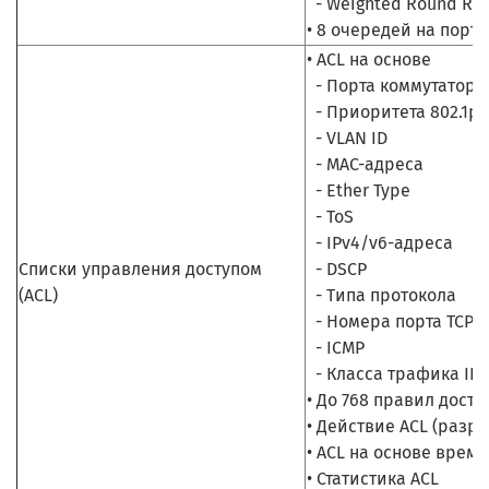
- Weighted Round Rob
• 8 очередей на порт
• ACL на основе
- Порта коммутатора
- Приоритета 802.1p
- VLAN ID
- MAC-адреса
- Ether Type
- ToS
- IPv4/v6-адреса
Списки управления доступом
- DSCP
(ACL)
- Типа протокола
- Номера порта TCP/U
- ICMP
- Класса трафика IPv
• До 768 правил дост
• Действие ACL (раз
• ACL на основе врем
• Статистика ACL