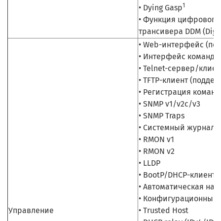
1
• Dying Gasp
• Функция цифрового
трансивера DDM (Digit
• Web-интерфейс (под
• Интерфейс командно
• Telnet-сервер/клиен
• TFTP-клиент (поддер
• Регистрация команд
• SNMP v1/v2c/v3
• SNMP Traps
• Системный журнал
• RMON v1
• RMON v2
• LLDP
• BootP/DHCP-клиент
• Автоматическая нас
• Конфигурационный 
Управление
• Trusted Host