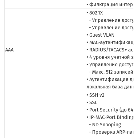
• Фильтрация интерф
• 802.1X
- Управление доступ
- Управление доступ
• Guest VLAN
• MAC-аутентификация
AAA
• RADIUS/TACACS+ acc
• 4 уровня учетной з
• Управление доступо
- Макс. 512 записей 
• Аутентификация для
локальная база данн
• SSH v2
• SSL
• Port Security (до 64
• IP-MAC-Port Binding 
- ND Snooping
- Проверка ARP-паке