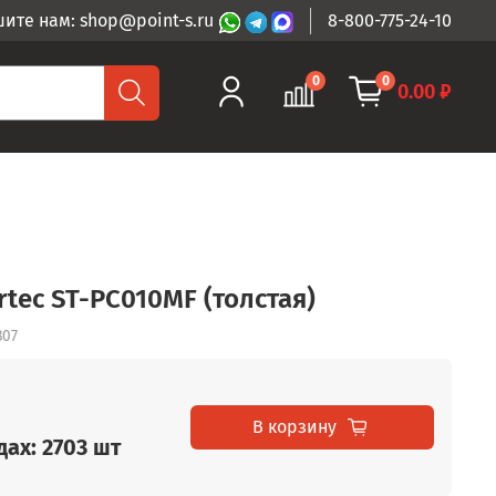
ите нам: shop@point-s.ru
8-800-775-24-10
0
0
0.00 ₽
rtec ST-PC010MF (толстая)
807
В корзину
дах: 2703 шт