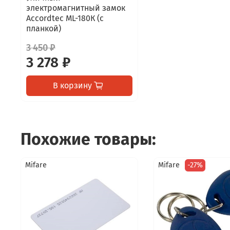
электромагнитный замок
Accordtec ML-180К (с
планкой)
3 450 ₽
3 278 ₽
В корзину
Похожие товары:
Mifare
Mifare
-27%