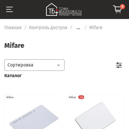
0
Главная
Контроль доступа
...
Mifare
Mifare
Каталог
Mifare
Mifare
-9%