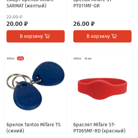
SARMAT (желтый)
PT011MF-GR
22.00 ₽
20.00 ₽
26.00 ₽
В корзину
В корзину
Mifare
-27%
Mifare
65 мм
Брелок Tantos Mifare TS
Браслет Mifare ST-
(синий)
PT065MF-RD (красный)