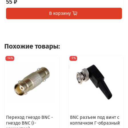
55 ₽
В корзину
Похожие товары:
-14%
-9%
Переход гнездо BNC -
BNC разъем под винт с
гнездо BNC (I-
колпачком Г-образный