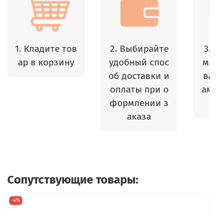
1. Кладите тов
2. Выбирайте
3.
ар в корзину
удобный спос
м 
об доставки и
ваш
оплаты при о
амы
формлении з
аказа
Сопутствующие товары:
-4%