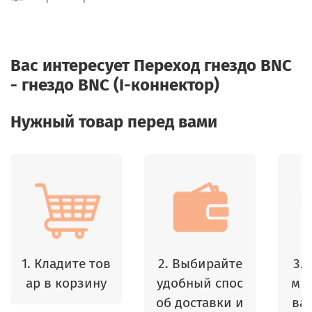
Вас интересует
Переход гнездо BNC
- гнездо BNC (I-коннектор)
Нужный товар перед вами
1. Кладите тов
2. Выбирайте
3.
ар в корзину
удобный спос
м 
об доставки и
ваш