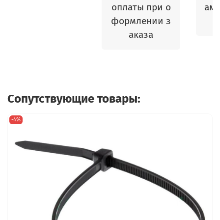
оплаты при о
амы
формлении з
аказа
Сопутствующие товары:
-4%