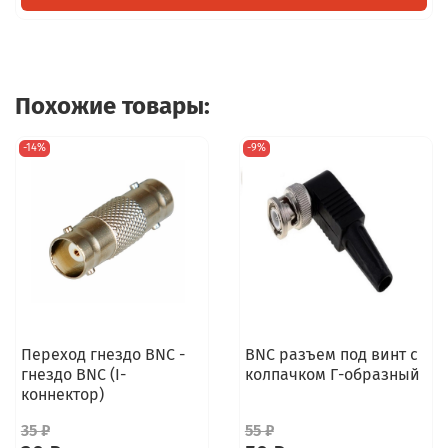
Похожие товары:
-14%
-9%
Переход гнездо BNC -
BNC разъем под винт с
гнездо BNC (I-
колпачком Г-образный
коннектор)
35 ₽
55 ₽