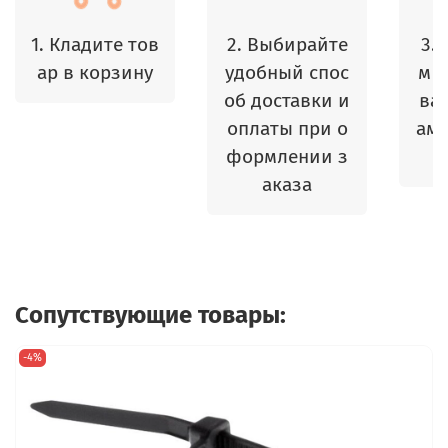
1. Кладите тов
2. Выбирайте
3.
ар в корзину
удобный спос
м 
об доставки и
ваш
оплаты при о
амы
формлении з
аказа
Сопутствующие товары:
-4%