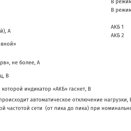
В режи
В режи
АКБ 1
), А
АКБ 2
овной»
в», не более, А
ц, В
которой индикатор «АКБ» гаснет, В
происходит автоматическое отключение нагрузки, 
 частотой сети (от пика до пика) при номинальном