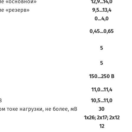
ме «основной»
12,9...14,0
ме «резерв»
9,5...13,4
0...4,0
0,45...0,65
5
5
150...250 В
11,0...11,4
В
10,5...11,0
 токе нагрузки, не более, мВ
30
1х26; 2х17; 2х12
12