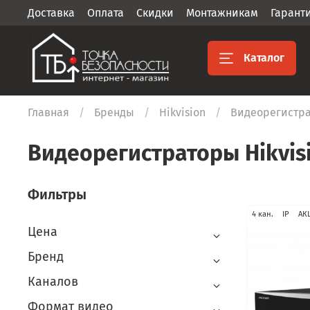
Доставка
Оплата
Скидки
Монтажникам
Гарант
Каталог
Главная
Бренды
Hikvision
Видеорегистра
Видеорегистраторы Hikvis
Фильтры
4 кан.
IP
АК
Цена
Бренд
Каналов
Формат видео