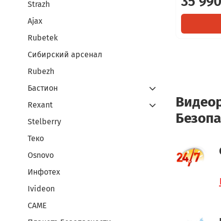
35 990
Strazh
Ajax
Rubetek
Сибирский арсенал
Rubezh
Бастион
Видеор
Rexant
Безопа
Stelberry
Теко
Osnovo
Инфотех
Ivideon
CAME