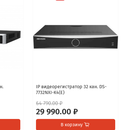
н.
IP видеорегистратор 32 кан. DS-
7732NXI-K4(Е)
64 790.00 ₽
29 990.00 ₽
В корзину