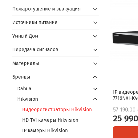
Пожаротушение и эвакуация
Источники питания
Умный Дом
Передача сигналов
Материалы
Бренды
Dahua
IP видеоре
7716NXI-K4
Hikvision
57 190.00 
Видеорегистраторы Hikvision
25 990
HD-TVI камеры Hikvision
IP камеры Hikvision