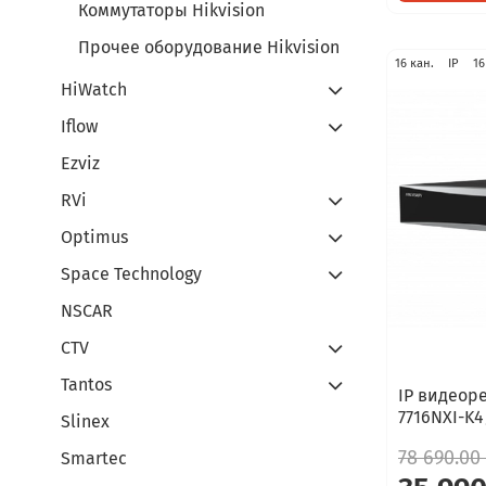
Коммутаторы Hikvision
Прочее оборудование Hikvision
16 кан.
IP
16
HiWatch
Iflow
Ezviz
RVi
Optimus
Space Technology
NSCAR
CTV
Tantos
IP видеоре
7716NXI-K4
Slinex
78 690.00
Smartec