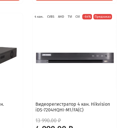
4 кан.
CVBS
AHD
TVI
CVI
-64%
Предзаказ
н.
Видеорегистратор 4 кан. Hikvision
iDS-7204HQHI-M1/FA(C)
13 990.00 ₽