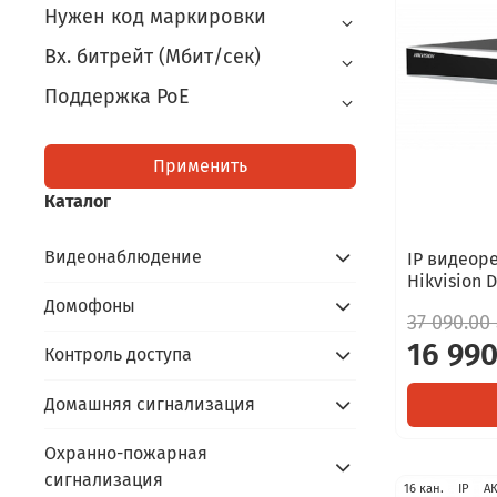
Нужен код маркировки
Вх. битрейт (Мбит/сек)
Поддержка PoE
Применить
Каталог
Видеонаблюдение
IP видеоре
Hikvision 
Домофоны
37 090.00
16 990
Контроль доступа
Домашняя сигнализация
Охранно-пожарная
сигнализация
16 кан.
IP
А