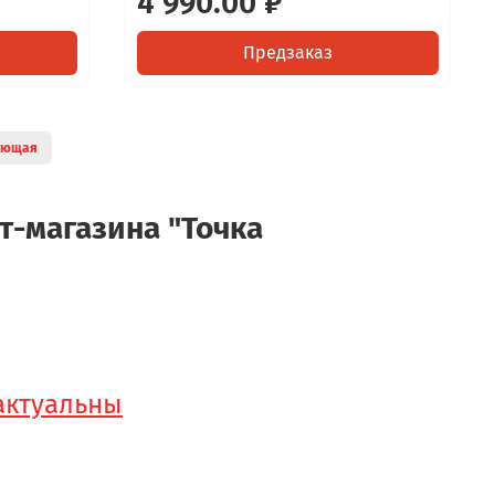
4 990.00 ₽
Предзаказ
ующая
т-магазина "Точка
 актуальны