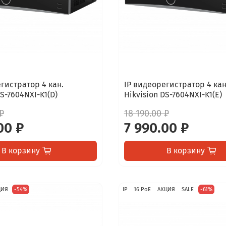
гистратор 4 кан.
IP видеорегистратор 4 кан
DS-7604NXI-K1(D)
Hikvision DS-7604NXI-K1(E)
₽
18 190.00 ₽
00 ₽
7 990.00 ₽
В корзину
В корзину
ЦИЯ
-54%
IP
16 PoE
АКЦИЯ
SALE
-61%