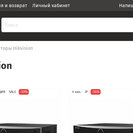
ия и возврат
Личный кабинет
Напиш
торы Hikvision
ion
ЦИЯ
SALE
-59%
4 кан.
IP
-56%