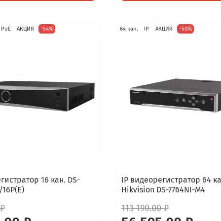
 PoE
АКЦИЯ
-54%
64 кан.
IP
АКЦИЯ
-50%
гистратор 16 кан. DS-
IP видеорегистратор 64 ка
/16P(E)
Hikvision DS-7764NI-M4
 ₽
113 190.00 ₽