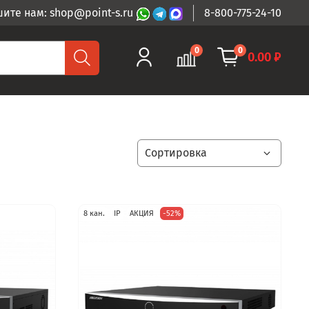
ите нам: shop@point-s.ru
8-800-775-24-10
0
0
0.00 ₽
8 кан.
IP
АКЦИЯ
-52%