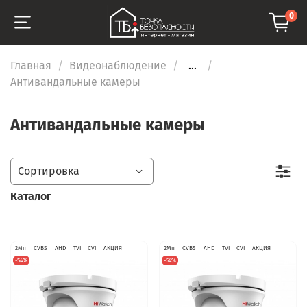
0
Главная
Видеонаблюдение
...
Антивандальные камеры
Антивандальные камеры
Каталог
2Мп
CVBS
AHD
TVI
CVI
АКЦИЯ
2Мп
CVBS
AHD
TVI
CVI
АКЦИЯ
-54%
-54%