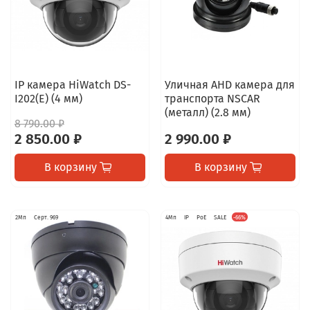
IP камера HiWatch DS-
Уличная AHD камера для
I202(E) (4 мм)
транспорта NSCAR
(металл) (2.8 мм)
8 790.00 ₽
2 850.00 ₽
2 990.00 ₽
В корзину
В корзину
2Мп
Серт. 969
4Мп
IP
PoE
SALE
-66%