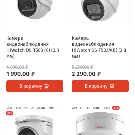
Камера
Камера
видеонаблюдения
видеонаблюдения
HiWatch DS-T503 (C) (2.8
HiWatch DS-T503A(B) (2.8
мм)
мм)
4 990.00 ₽
5 290.00 ₽
1 990.00 ₽
2 290.00 ₽
В корзину
В корзину
CVBS
AHD
TVI
CVI
АКЦИЯ
5Мп
2Мп
IP
PoE
АКЦИЯ
SALE
-68%
-50%