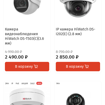
Камера
IP камера HiWatch DS-
видеонаблюдения
I202(E) (2.8 мм)
HiWatch DS-T503(C)(3.6
мм)
4 990.00 ₽
8 790.00 ₽
2 490.00 ₽
2 850.00 ₽
В корзину
В корзину
2Мп
IP
PoE
АКЦИЯ
SALE
-68%
1Мп