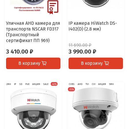
Уличная AHD камера для
IP камера HiWatch DS-
транспорта NSCAR FD317
I402(D) (2.8 мм)
(Транспортный
сертификат ПП 969)
11 690.00 ₽
3 410.00 ₽
3 990.00 ₽
В корзину
В корзину
2Мп
IP
SD
PoE
АКЦИЯ
SALE
-62%
CVBS
AHD
TVI
CVI
АКЦИЯ
5Мп
-55%