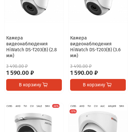
Камера
Камера
видеонаблюдения
видеонаблюдения
HiWatch DS-T203(B) (2.8
HiWatch DS-T203(B) (3.6
мм)
мм)
3 490.00 ₽
3 490.00 ₽
1 590.00 ₽
1 590.00 ₽
В корзину
В корзину
CVBS
AHD
TVI
CVI
SALE
5Мп
-60%
CVBS
AHD
TVI
CVI
AoC
АКЦИЯ
5Мп
-57%