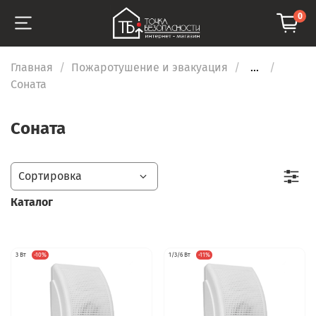
0
Главная
Пожаротушение и эвакуация
...
Соната
Соната
Каталог
3 Вт
-10%
1/3/6 Вт
-11%