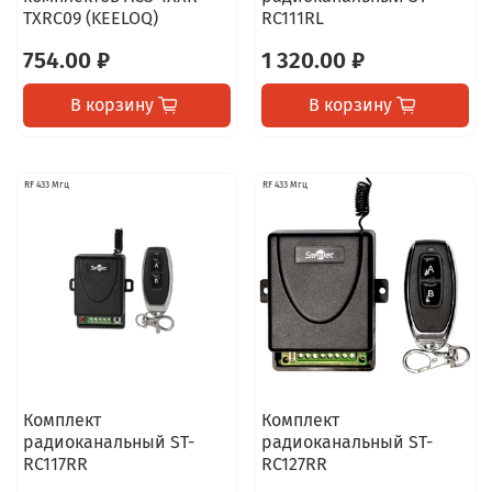
TXRC09 (KEELOQ)
RC111RL
754.00 ₽
1 320.00 ₽
В корзину
В корзину
RF 433 Мгц
RF 433 Мгц
Комплект
Комплект
радиоканальный ST-
радиоканальный ST-
RC117RR
RC127RR