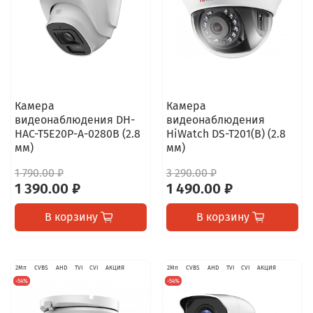
Камера
Камера
видеонаблюдения DH-
видеонаблюдения
HAC-T5E20P-A-0280B (2.8
HiWatch DS-T201(B) (2.8
мм)
мм)
1 790.00 ₽
3 290.00 ₽
1 390.00 ₽
1 490.00 ₽
В корзину
В корзину
2Мп
CVBS
AHD
TVI
CVI
АКЦИЯ
2Мп
CVBS
AHD
TVI
CVI
АКЦИЯ
-54%
-54%