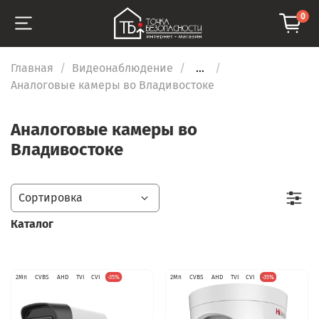
0
Главная
Видеонаблюдение
...
Аналоговые камеры во Владивостоке
Аналоговые камеры во
Владивостоке
Каталог
2Мп
CVBS
AHD
TVI
CVI
-35%
2Мп
CVBS
AHD
TVI
CVI
-35%