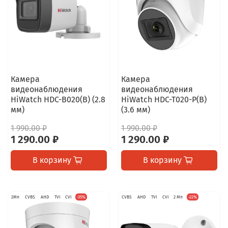
Камера
Камера
видеонаблюдения
видеонаблюдения
HiWatch HDC-B020(B) (2.8
HiWatch HDC-T020-P(B)
мм)
(3.6 мм)
1 990.00 ₽
1 990.00 ₽
1 290.00 ₽
1 290.00 ₽
В корзину
В корзину
2Мп
CVBS
AHD
TVI
CVI
-35%
CVBS
AHD
TVI
CVI
2 Мп
-22%