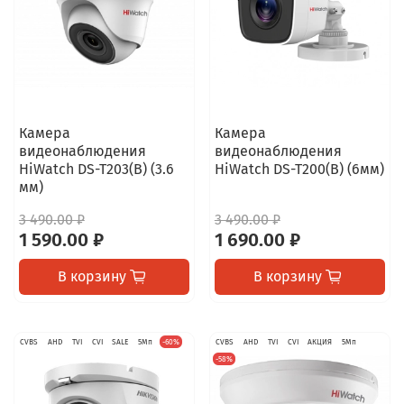
Камера
Камера
видеонаблюдения
видеонаблюдения
HiWatch DS-T203(B) (3.6
HiWatch DS-T200(B) (6мм)
мм)
3 490.00 ₽
3 490.00 ₽
1 590.00 ₽
1 690.00 ₽
В корзину
В корзину
CVBS
AHD
TVI
CVI
SALE
5Мп
-60%
CVBS
AHD
TVI
CVI
АКЦИЯ
5Мп
-58%