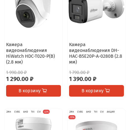
Камера
Камера
видеонаблюдения
видеонаблюдения DH-
HiWatch HDC-T020-P(B)
HAC-B5E20P-A-0280B (2.8
(2.8 мм)
мм)
1 990.00 ₽
1 790.00 ₽
1 290.00 ₽
1 390.00 ₽
В корзину
В корзину
2Мп
CVBS
AHD
TVI
CVI
-22%
2Мп
CVBS
AHD
TVI
CVI
АКЦИЯ
-55%