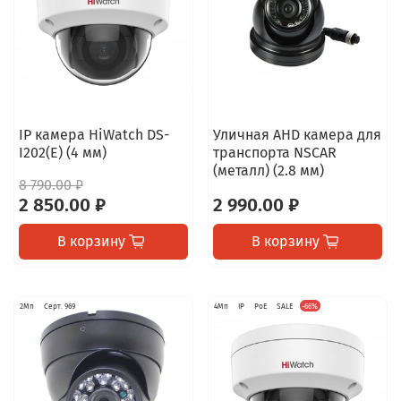
IP камера HiWatch DS-
Уличная AHD камера для
I202(E) (4 мм)
транспорта NSCAR
(металл) (2.8 мм)
8 790.00 ₽
2 850.00 ₽
2 990.00 ₽
В корзину
В корзину
2Мп
Серт. 969
4Мп
IP
PoE
SALE
-66%