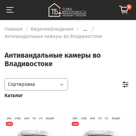
0
Главная
Видеонаблюдение
...
Антивандальные камеры во Владивостоке
Антивандальные камеры во
Владивостоке
Каталог
2Мп
CVBS
AHD
TVI
CVI
АКЦИЯ
2Мп
CVBS
AHD
TVI
CVI
АКЦИЯ
-54%
-54%