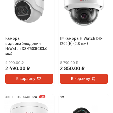
Камера
IP камера HiWatch DS-
видеонаблюдения
I202(E) (2.8 мм)
HiWatch DS-T503(C)(3.6
мм)
4 990.00 ₽
8 790.00 ₽
2 490.00 ₽
2 850.00 ₽
В корзину
В корзину
2Мп
IP
PoE
АКЦИЯ
SALE
-68%
1Мп