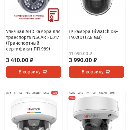
Уличная AHD камера для
IP камера HiWatch DS-
транспорта NSCAR FD317
I402(D) (2.8 мм)
(Транспортный
сертификат ПП 969)
11 690.00 ₽
3 410.00 ₽
3 990.00 ₽
В корзину
В корзину
2Мп
IP
SD
PoE
АКЦИЯ
SALE
-62%
CVBS
AHD
TVI
CVI
АКЦИЯ
5Мп
-55%