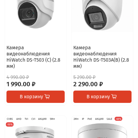
Камера
Камера
видеонаблюдения
видеонаблюдения
HiWatch DS-T503 (C) (2.8
HiWatch DS-T503A(B) (2.8
мм)
мм)
4 990.00 ₽
5 290.00 ₽
1 990.00 ₽
2 290.00 ₽
В корзину
В корзину
CVBS
AHD
TVI
CVI
АКЦИЯ
5Мп
2Мп
IP
PoE
АКЦИЯ
SALE
-68%
-50%