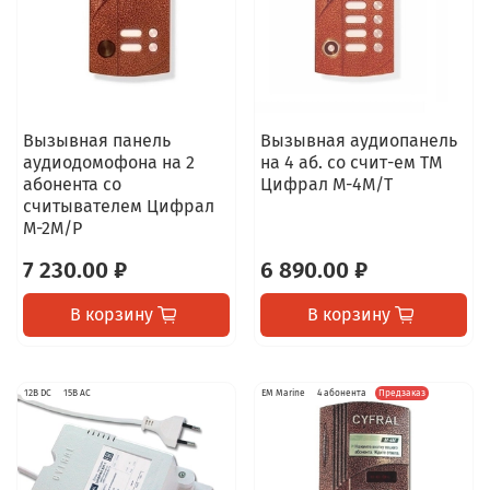
Вызывная панель
Вызывная аудиопанель
аудиодомофона на 2
на 4 аб. со счит-ем TM
абонента со
Цифрал M-4M/T
считывателем Цифрал
М-2М/Р
7 230.00 ₽
6 890.00 ₽
В корзину
В корзину
12В DC
15В AC
EM Marine
4 абонента
Предзаказ