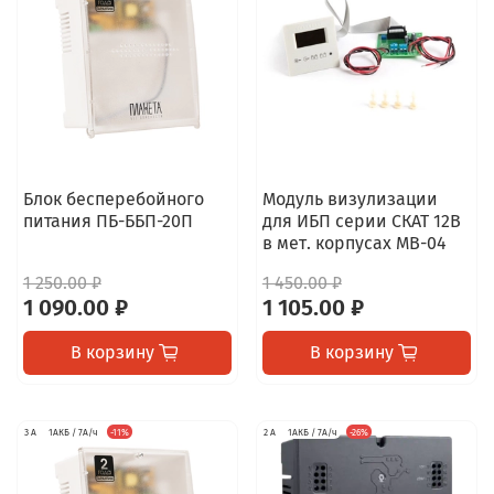
Блок бесперебойного
Модуль визулизации
питания ПБ-ББП-20П
для ИБП серии СКАТ 12В
в мет. корпусах МВ-04
1 250.00 ₽
1 450.00 ₽
1 090.00 ₽
1 105.00 ₽
В корзину
В корзину
3 А
1АКБ / 7А/ч
-11%
2 А
1АКБ / 7А/ч
-26%