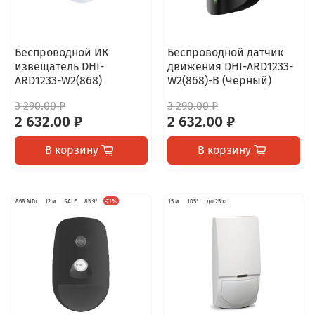
Беспроводной ИК
Беспроводной датчик
извещатель DHI-
движения DHI-ARD1233-
ARD1233-W2(868)
W2(868)-B (Черный)
3 290.00 ₽
3 290.00 ₽
2 632.00 ₽
2 632.00 ₽
В корзину
В корзину
868 МГц
12 м
SALE
85.9°
-71%
15 м
105°
до 25 кг.