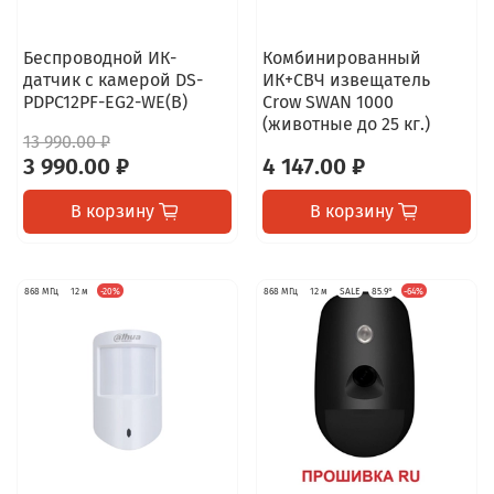
Беспроводной ИК-
Комбинированный
датчик с камерой DS-
ИК+СВЧ извещатель
PDPC12PF-EG2-WE(B)
Crow SWAN 1000
(животные до 25 кг.)
13 990.00 ₽
3 990.00 ₽
4 147.00 ₽
В корзину
В корзину
868 МГц
12 м
-20%
868 МГц
12 м
SALE
85.9°
-64%