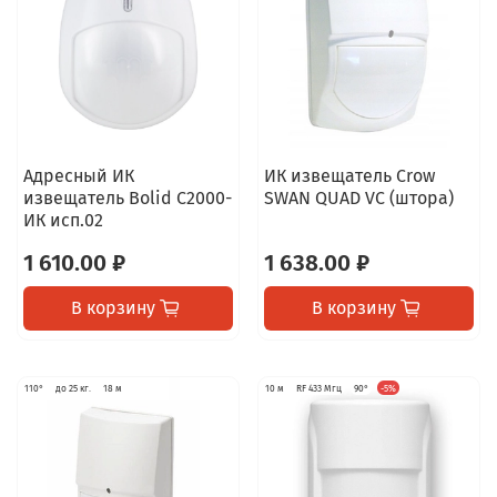
Адресный ИК
ИК извещатель Crow
извещатель Bolid С2000-
SWAN QUAD VC (штора)
ИК исп.02
1 610.00 ₽
1 638.00 ₽
В корзину
В корзину
110°
до 25 кг.
18 м
10 м
RF 433 Мгц
90°
-5%