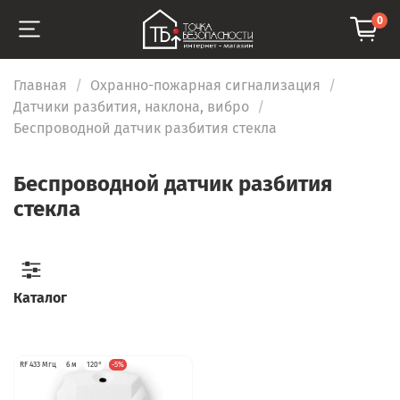
0
Главная
Охранно-пожарная сигнализация
Датчики разбития, наклона, вибро
Беспроводной датчик разбития стекла
Беспроводной датчик разбития
стекла
Каталог
RF 433 Мгц
6 м
120°
-5%