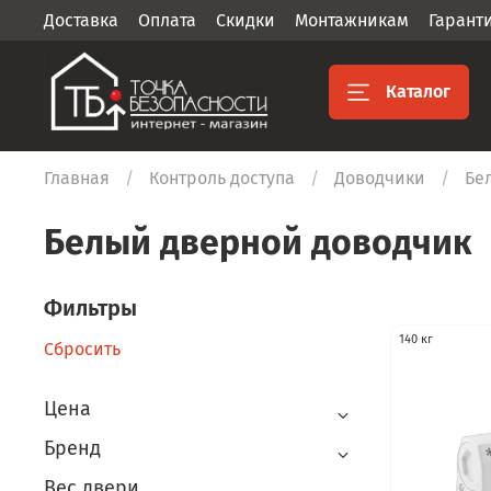
Доставка
Оплата
Скидки
Монтажникам
Гарант
Каталог
Главная
Контроль доступа
Доводчики
Бе
Белый дверной доводчик
Фильтры
140 кг
Сбросить
Цена
Бренд
Вес двери