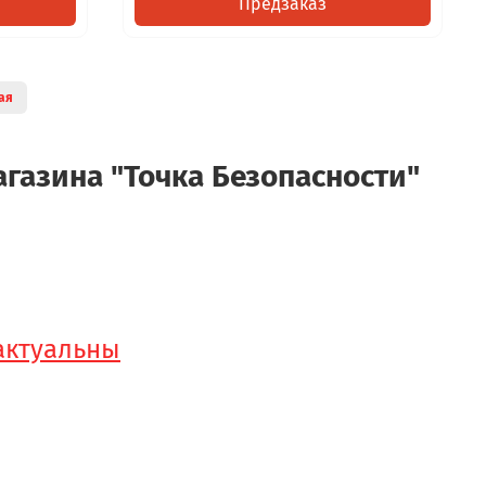
Предзаказ
ая
газина "Точка Безопасности"
 актуальны