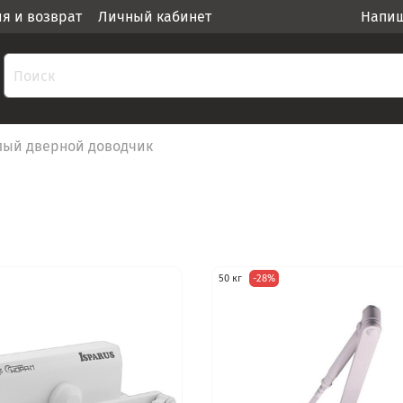
ия и возврат
Личный кабинет
Напиш
лый дверной доводчик
50 кг
-28%