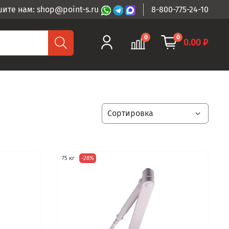
ите нам: shop@point-s.ru
8-800-775-24-10
0
0
0.00 ₽
75 кг
-28%