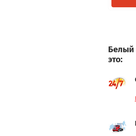
Белый 
это: