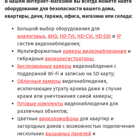
В нашем интернет-магазине вы всегда можете найти
оборудование для безопасности вашего дома,
квартиры, дачи, гаража, офиса, магазина или склада:
Большой выбор оборудования для
аналоговых
,
AHD
,
HD-TVI
,
HD-CVI
,
HD-SDI
и
IP
систем видеонаблюдения;
Мультиформатные
камеры видеонаблюдения
и
гибридные
видеорегистраторы
;
Беспроводные камеры
видеонаблдения с
поддержкой Wi-Fi и записью на SD карту;
Облачные камеры
видеонаблюдения,
исключающие утрату архива даже в случае
кражи или уничтожения самой камеры;
Готовые комплекты
видеонаблюдения для
различных объектов;
Цветные
видеодомофоны
для квартир и
загородных домов с возможностью подключения
нескольких
вызывных панелей
и