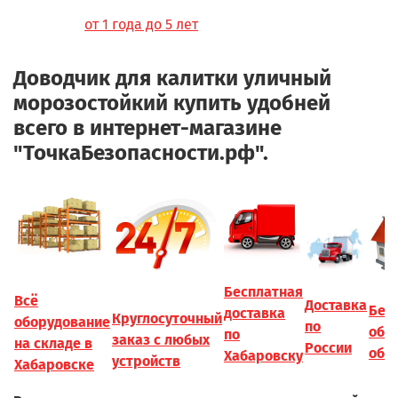
от 1 года до 5 лет
Доводчик для калитки уличный
морозостойкий купить удобней
всего в интернет-магазине
"ТочкаБезопасности.рф".
Бесплатная
Всё
Доставка
Бес
доставка
Круглосуточный
оборудование
по
обс
по
заказ с любых
на складе в
России
объ
Хабаровску
устройств
Хабаровске