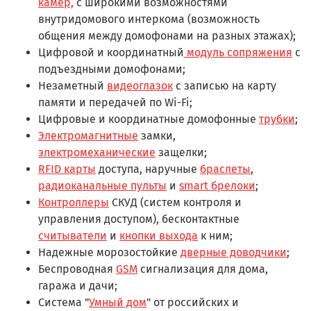
камер,
с широкими возможностями
внутридомового интеркома (возможность
общения между домофонами на разных этажах);
Цифровой и координатный
модуль сопряжения
с
подъездными домофонами;
Незаметный
видеоглазок
с записью на карту
памяти и передачей по Wi-Fi;
Цифровые и координатные домофонные
трубки
;
Электромагнитные
замки,
электромеханические
защелки;
RFID карты
доступа, наручные
браслеты
,
радиоканальные пульты
и
smart брелоки
;
Контроллеры
СКУД (систем контроля и
управления доступом), бесконтактные
считыватели
и
кнопки выхода
к ним;
Надежные морозостойкие
дверные доводчики
;
Беспроводная
GSM
сигнализация для дома,
гаража и дачи;
Система "
Умный дом
" от российских и