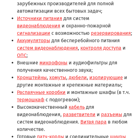
зарубежных производителей для полной
автоматизации всех бытовых задач;
Источники питания
для систем
видеонаблюдения
и охранно-пожарной
сигнализации
с возможностью
резервирования
;
Аккумуляторы
для бесперебойного питания
систем видеонаблюдения
,
контроля доступа
и
ОПС
;
Внешние
микрофоны
и аудиофильтры для
получения качественного звука;
Кронштейны
,
хомуты
,
дюбели
,
изолирующие
и
другие монтажные и крепежные материалы;
Распаячные коробки
и монтажные шкафы (в т.ч.
термошкаф
с подогревом);
Высококачественный
кабель
для
видеонаблюдения,
разветвители
и
разъемы
для
систем видеонаблюдения.
Витая пара
в любом
количестве.
Готовые
патч-корды
и соединительные
шнуры