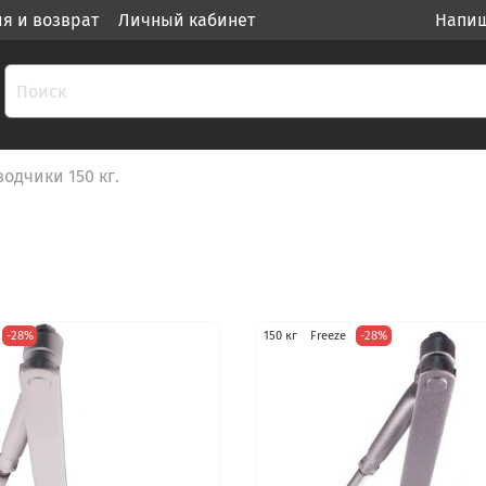
ия и возврат
Личный кабинет
Напиш
одчики 150 кг.
-28%
150 кг
Freeze
-28%