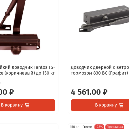
йкий доводчик Tantos TS-
Доводчик дверной с ветр
ze (коричневый) до 150 кг
тормозом 830 ВС (Графит)
₽
00 ₽
4 561.00 ₽
В корзину
В корзину
150 кг
Freeze
-28%
Предзаказ