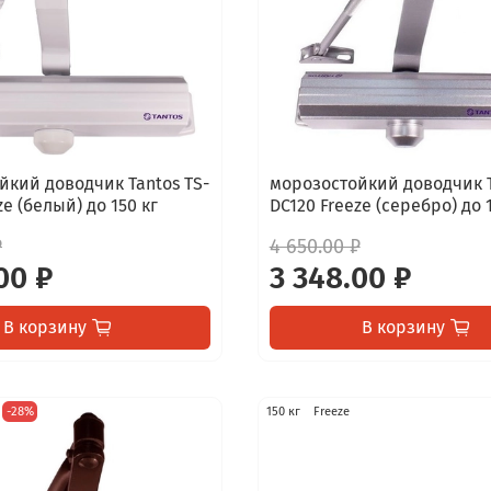
йкий доводчик Tantos TS-
морозостойкий доводчик T
ze (белый) до 150 кг
DC120 Freeze (серебро) до 
₽
4 650.00 ₽
00 ₽
3 348.00 ₽
В корзину
В корзину
-28%
150 кг
Freeze