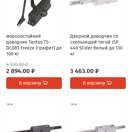
морозостойкий
Дверной доводчик со
доводчик Tantos TS-
скользящей тягой ISP
DC085 Freeze (графит) до
440 Slider белый до 130
100 кг
кг
4 020.00 ₽
2 894.00 ₽
3 463.00 ₽
В корзину
В корзину
130 кг
130 кг