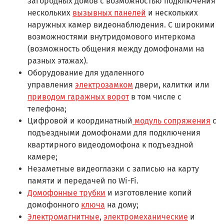
загородных домов с возможностью подключения
нескольких
вызывных панелей
и нескольких
наружных камер видеонаблюдения. С широкими
возможностями внутридомового интеркома
(возможность общения между домофонами на
разных этажах).
Оборудование для удаленного
управления
электрозамком
двери, калитки или
приводом гаражных ворот
в том числе с
телефона;
Цифровой и координатный
модуль сопряжения
с
подъездными домофонами для подключения
квартирного видеодомофона к подъездной
камере;
Незаметные видеоглазки с записью на карту
памяти и передачей по Wi-Fi.
Домофонные трубки
и изготовление копий
домофонного
ключа
на дому;
Электромагнитные
,
электромеханические
и