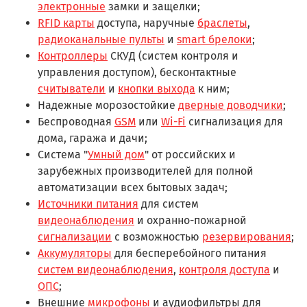
электронные
замки и защелки;
RFID карты
доступа, наручные
браслеты
,
радиоканальные пульты
и
smart брелоки
;
Контроллеры
СКУД (систем контроля и
управления доступом), бесконтактные
считыватели
и
кнопки выхода
к ним;
Надежные морозостойкие
дверные доводчики
;
Беспроводная
GSM
или
Wi-Fi
сигнализация для
дома, гаража и дачи;
Система "
Умный дом
" от российских и
зарубежных производителей для полной
автоматизации всех бытовых задач;
Источники питания
для систем
видеонаблюдения
и охранно-пожарной
сигнализации
с возможностью
резервирования
;
Аккумуляторы
для бесперебойного питания
систем видеонаблюдения
,
контроля доступа
и
ОПС
;
Внешние
микрофоны
и аудиофильтры для