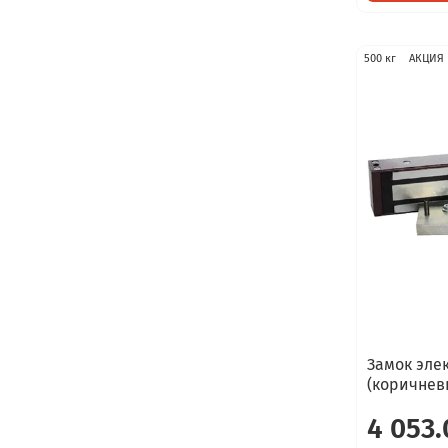
500 кг
АКЦИЯ
Замок эле
(коричнев
4 053.