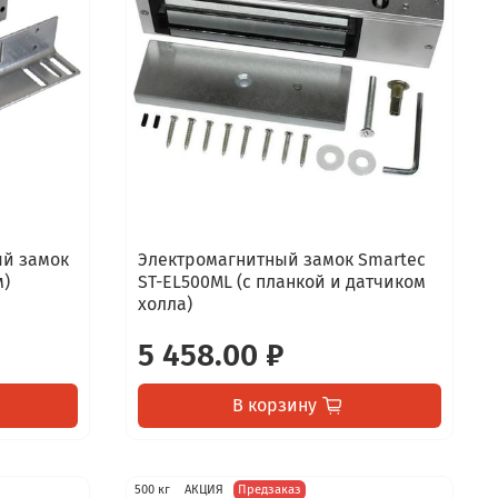
ый замок
Электромагнитный замок Smartec
м)
ST-EL500ML (с планкой и датчиком
холла)
5 458.00 ₽
В корзину
500 кг
АКЦИЯ
Предзаказ