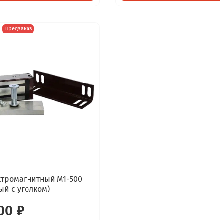
Предзаказ
ктромагнитный М1-500
ый с уголком)
00 ₽