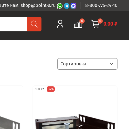
ите нам: shop@point-s.ru
8-800-775-24-10
0
0
0.00 ₽
500 кг
-4%