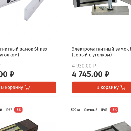
гнитный замок Slinex
Электромагнитный замок 
 уголком)
(серый с уголком)
₽
4 930.00 ₽
00 ₽
4 745.00 ₽
В корзину
В корзину
ый
IP67
-5%
500 кг
Уличный
IP67
-5%