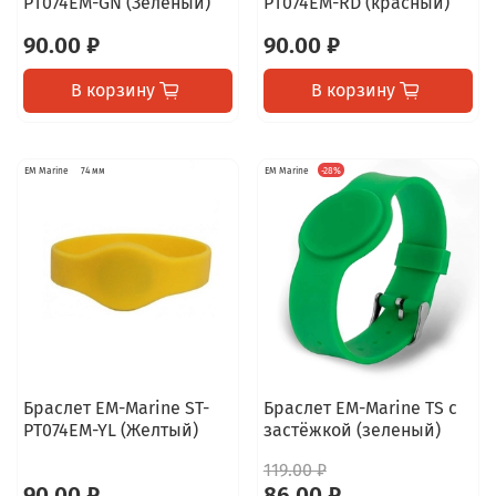
PT074EM-GN (Зеленый)
PT074EM-RD (красный)
90.00 ₽
90.00 ₽
В корзину
В корзину
EM Marine
74 мм
EM Marine
-28%
Браслет EM-Marine ST-
Браслет EM-Marine TS с
PT074EM-YL (Желтый)
застёжкой (зеленый)
119.00 ₽
90.00 ₽
86.00 ₽