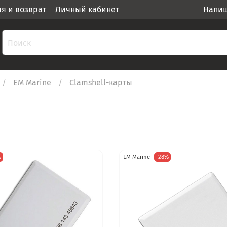
ия и возврат
Личный кабинет
Напиш
EM Marine
Clamshell-карты
%
EM Marine
-28%