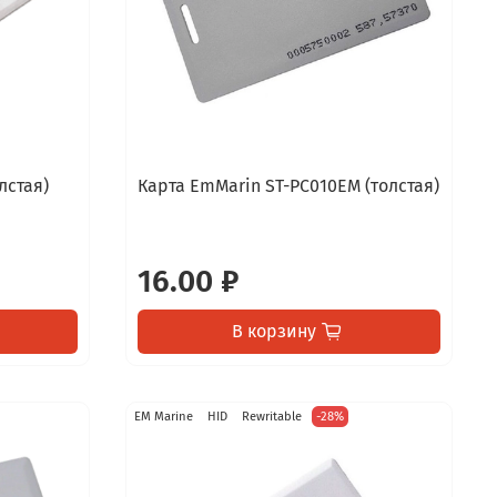
лстая)
Карта EmMarin ST-PC010EM (толстая)
16.00 ₽
В корзину
EM Marine
HID
Rewritable
-28%