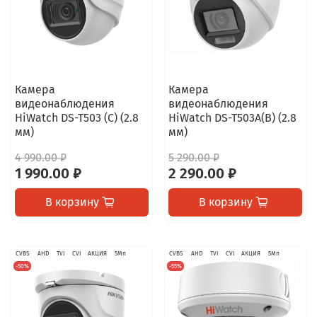
Камера
Камера
видеонаблюдения
видеонаблюдения
HiWatch DS-T503 (C) (2.8
HiWatch DS-T503A(B) (2.8
мм)
мм)
4 990.00 ₽
5 290.00 ₽
1 990.00 ₽
2 290.00 ₽
В корзину
В корзину
CVBS
AHD
TVI
CVI
АКЦИЯ
5Мп
CVBS
AHD
TVI
CVI
АКЦИЯ
5Мп
-50%
-55%