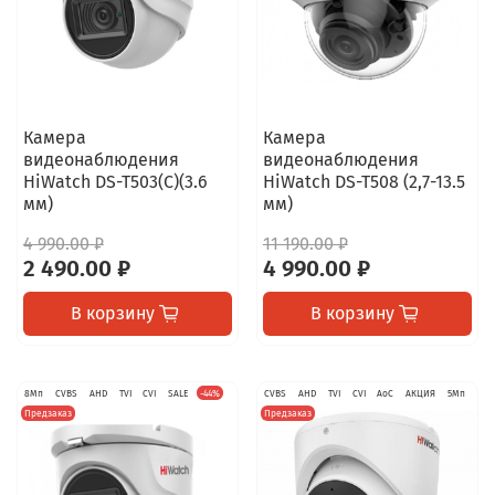
Камера
Камера
видеонаблюдения
видеонаблюдения
HiWatch DS-T503(C)(3.6
HiWatch DS-T508 (2,7-13.5
мм)
мм)
4 990.00 ₽
11 190.00 ₽
2 490.00 ₽
4 990.00 ₽
В корзину
В корзину
8Мп
CVBS
AHD
TVI
CVI
SALE
-44%
CVBS
AHD
TVI
CVI
AoC
АКЦИЯ
5Мп
Предзаказ
Предзаказ