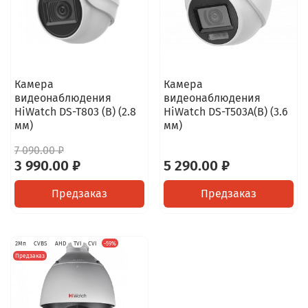
Камера
Камера
видеонаблюдения
видеонаблюдения
HiWatch DS-T803 (B) (2.8
HiWatch DS-T503A(B) (3.6
мм)
мм)
7 090.00 ₽
3 990.00 ₽
5 290.00 ₽
Предзаказ
Предзаказ
2Мп
CVBS
AHD
TVI
CVI
-59%
Предзаказ