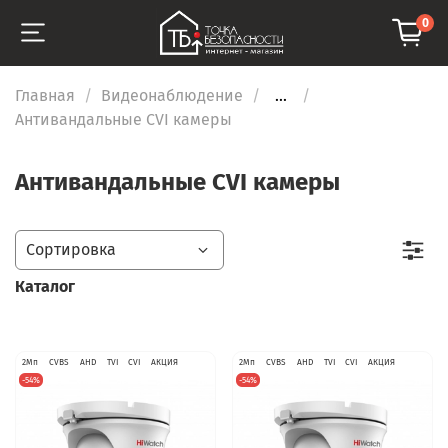
0
Главная
Видеонаблюдение
...
Антивандальные CVI камеры
Антивандальные CVI камеры
Каталог
2Мп
CVBS
AHD
TVI
CVI
АКЦИЯ
2Мп
CVBS
AHD
TVI
CVI
АКЦИЯ
-54%
-54%