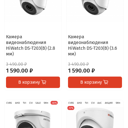
Камера
Камера
видеонаблюдения
видеонаблюдения
HiWatch DS-T203(B) (2.8
HiWatch DS-T203(B) (3.6
мм)
мм)
3 490.00 ₽
3 490.00 ₽
1 590.00 ₽
1 590.00 ₽
В корзину
В корзину
CVBS
AHD
TVI
CVI
SALE
5Мп
-60%
CVBS
AHD
TVI
CVI
AoC
АКЦИЯ
5Мп
-57%