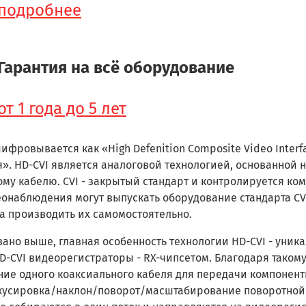
подробнее
Гарантия на всё оборудование
от 1 года до 5 лет
ифровывается как «High Defenition Composite Video Inte
». HD-CVI является аналоговой технологией, основанной 
му кабелю. CVI - закрытый стандарт и контролируется к
онаблюдения могут выпускать оборудование стандарта CVI
а производить их самомостоятельно.
зано выше, главная особенность технологии HD-CVI - уни
D-CVI видеорегистраторы - RX-чипсетом. Благодаря таком
ие одного коаксиального кабеля для передачи компонентн
кусировка/наклон/поворот/масштабирование поворотной 