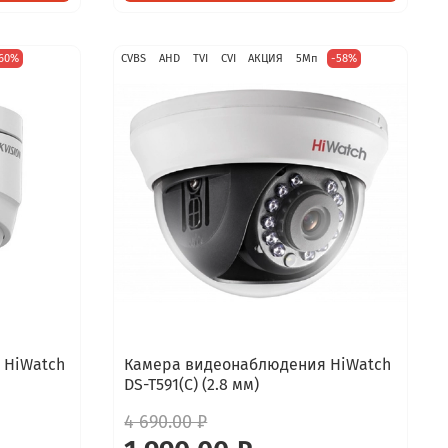
60%
CVBS
AHD
TVI
CVI
АКЦИЯ
5Мп
-58%
 HiWatch
Камера видеонаблюдения HiWatch
DS-T591(C) (2.8 мм)
4 690.00 ₽