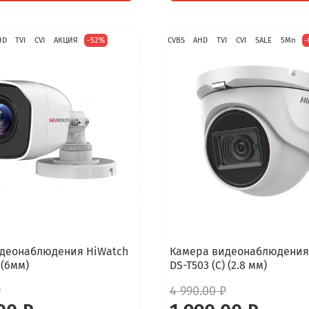
HD
TVI
CVI
АКЦИЯ
-52%
CVBS
AHD
TVI
CVI
SALE
5Мп
-
деонаблюдения HiWatch
Камера видеонаблюдения
 (6мм)
DS-T503 (C) (2.8 мм)
₽
4 990.00 ₽