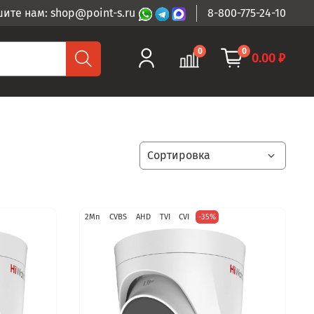
ите нам: shop@point-s.ru
8-800-775-24-10
0
0
0.00 ₽
2Мп
CVBS
AHD
TVI
CVI
-35%