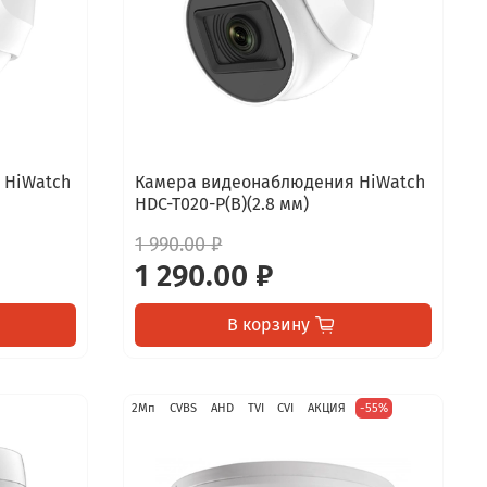
 HiWatch
Камера видеонаблюдения HiWatch
HDC-T020-P(B)(2.8 мм)
1 990.00 ₽
1 290.00 ₽
В корзину
2Мп
CVBS
AHD
TVI
CVI
АКЦИЯ
-55%