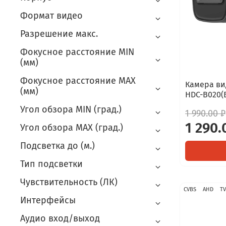
Формат видео
Разрешение макс.
Фокусное расстояние MIN
(мм)
Фокусное расстояние MAX
Камера ви
(мм)
HDC-B020(B
Угол обзора MIN (град.)
1 990.00 ₽
1 290.
Угол обзора MAX (град.)
Подсветка до (м.)
Тип подсветки
Чувствительность (ЛК)
CVBS
AHD
TV
Интерфейсы
Аудио вход/выход