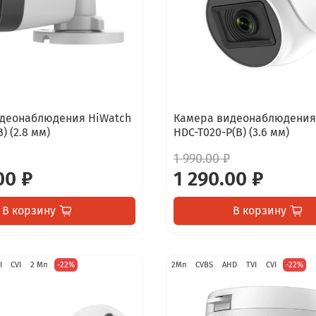
деонаблюдения HiWatch
Камера видеонаблюдения
) (2.8 мм)
HDC-T020-P(B) (3.6 мм)
1 990.00 ₽
00 ₽
1 290.00 ₽
В корзину
В корзину
I
CVI
2 Мп
-22%
2Мп
CVBS
AHD
TVI
CVI
-22%