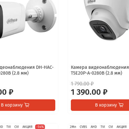
деонаблюдения DH-HAC-
Камера видеонаблюдения
280B (2.8 мм)
T5E20P-A-0280B (2.8 мм)
1 790.00 ₽
00 ₽
1 390.00 ₽
В корзину
В корзину
HD
TVI
CVI
АКЦИЯ
-54%
2Мп
CVBS
AHD
TVI
CVI
АКЦИЯ