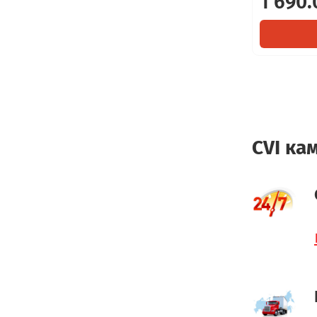
1 690.
CVI ка