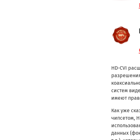
HD-CVI расш
разрешения
коаксиально
систем виде
имеют прав
Как уже ска
чипсетом, H
использован
данных (фо