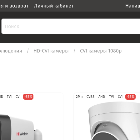
ия и возврат
Личный кабинет
Напиш
блюдения
HD-CVI камеры
CVI камеры 1080p
HD
TVI
CVI
-35%
2Мп
CVBS
AHD
TVI
CVI
-35%