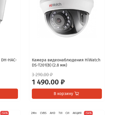
 DH-HAC-
Камера видеонаблюдения HiWatch
DS-T201(B) (2.8 мм)
3 290.00 ₽
1 490.00 ₽
В корзину
-54%
2Мп
CVBS
AHD
TVI
CVI
АКЦИЯ
-54%