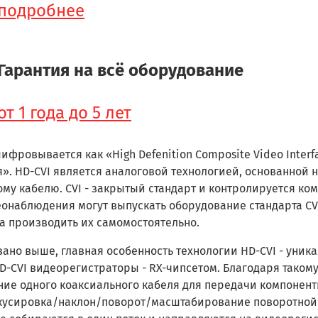
подробнее
Гарантия на всё оборудование
от 1 года до 5 лет
ифровывается как «High Defenition Composite Video Inte
». HD-CVI является аналоговой технологией, основанной 
му кабелю. CVI - закрытый стандарт и контролируется к
онаблюдения могут выпускать оборудование стандарта CVI
а производить их самомостоятельно.
зано выше, главная особенность технологии HD-CVI - уни
D-CVI видеорегистраторы - RX-чипсетом. Благодаря таком
ие одного коаксиального кабеля для передачи компонентн
кусировка/наклон/поворот/масштабирование поворотной 