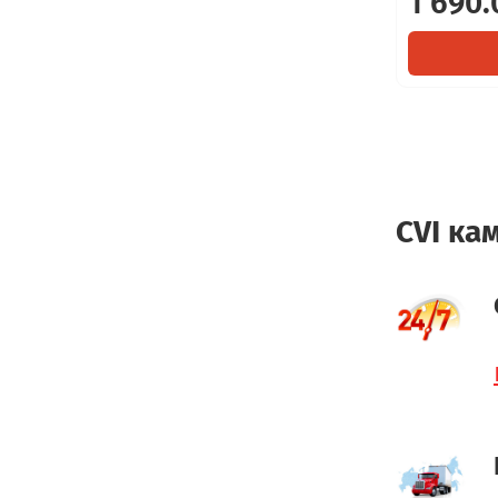
1 690.
CVI ка