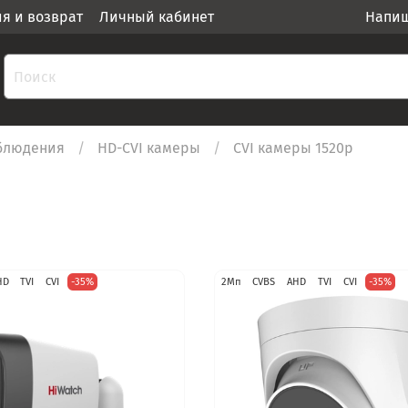
ия и возврат
Личный кабинет
Напиш
блюдения
HD-CVI камеры
CVI камеры 1520p
HD
TVI
CVI
-35%
2Мп
CVBS
AHD
TVI
CVI
-35%