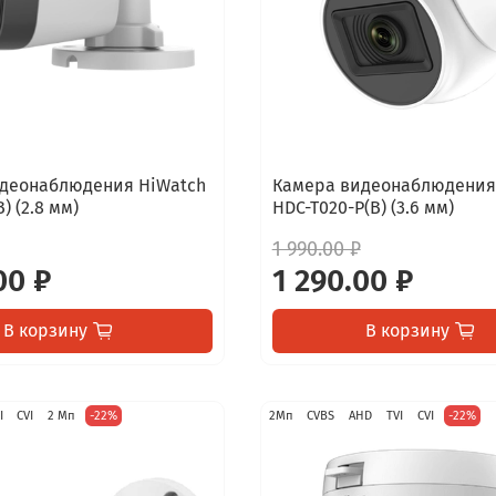
деонаблюдения HiWatch
Камера видеонаблюдения
) (2.8 мм)
HDC-T020-P(B) (3.6 мм)
1 990.00 ₽
00 ₽
1 290.00 ₽
В корзину
В корзину
I
CVI
2 Мп
-22%
2Мп
CVBS
AHD
TVI
CVI
-22%