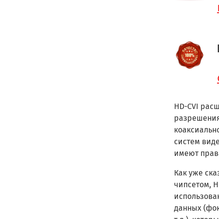
HD-CVI расш
разрешения
коаксиально
систем виде
имеют прав
Как уже ска
чипсетом, H
использован
данных (фо