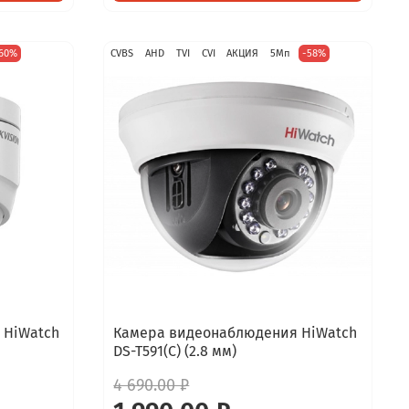
60%
CVBS
AHD
TVI
CVI
АКЦИЯ
5Мп
-58%
 HiWatch
Камера видеонаблюдения HiWatch
DS-T591(C) (2.8 мм)
4 690.00 ₽