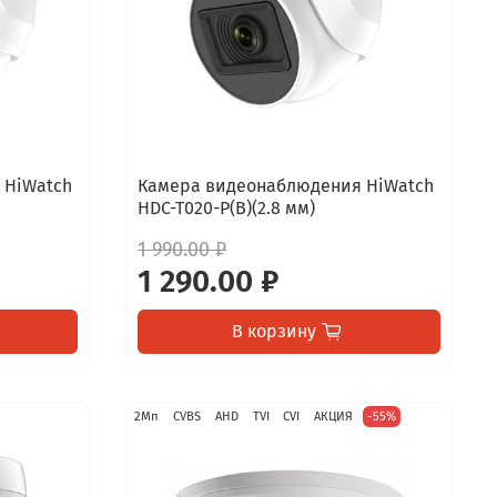
 HiWatch
Камера видеонаблюдения HiWatch
HDC-T020-P(B)(2.8 мм)
1 990.00 ₽
1 290.00 ₽
В корзину
2Мп
CVBS
AHD
TVI
CVI
АКЦИЯ
-55%