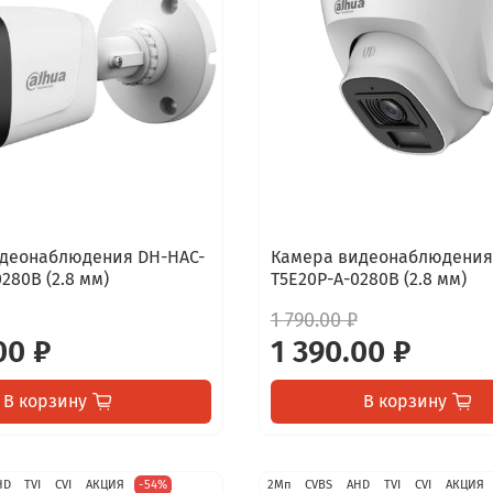
деонаблюдения DH-HAC-
Камера видеонаблюдения
280B (2.8 мм)
T5E20P-A-0280B (2.8 мм)
1 790.00 ₽
00 ₽
1 390.00 ₽
В корзину
В корзину
HD
TVI
CVI
АКЦИЯ
-54%
2Мп
CVBS
AHD
TVI
CVI
АКЦИЯ