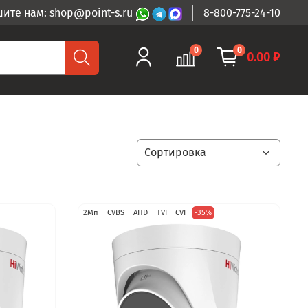
ите нам: shop@point-s.ru
8-800-775-24-10
0
0
0.00 ₽
2Мп
CVBS
AHD
TVI
CVI
-35%