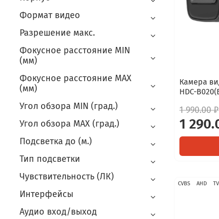
Формат видео
Разрешение макс.
Фокусное расстояние MIN
(мм)
Фокусное расстояние MAX
Камера ви
(мм)
HDC-B020(B
Угол обзора MIN (град.)
1 990.00 ₽
1 290.
Угол обзора MAX (град.)
Подсветка до (м.)
Тип подсветки
Чувствительность (ЛК)
CVBS
AHD
TV
Интерфейсы
Аудио вход/выход