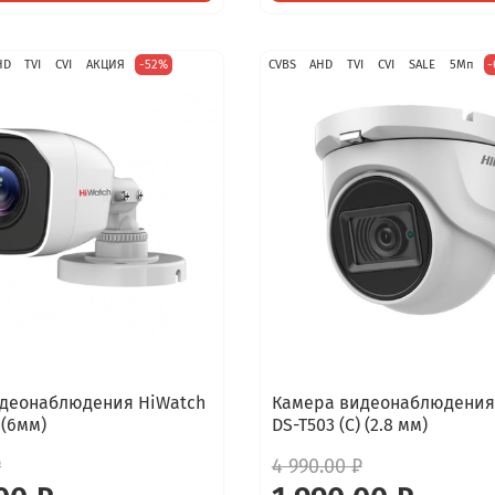
HD
TVI
CVI
АКЦИЯ
-52%
CVBS
AHD
TVI
CVI
SALE
5Мп
-
деонаблюдения HiWatch
Камера видеонаблюдения
 (6мм)
DS-T503 (C) (2.8 мм)
₽
4 990.00 ₽