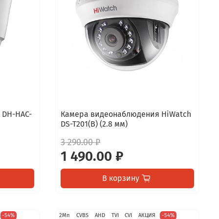
 DH-HAC-
Камера видеонаблюдения HiWatch
DS-T201(B) (2.8 мм)
3 290.00 ₽
1 490.00 ₽
В корзину
-54%
2Мп
CVBS
AHD
TVI
CVI
АКЦИЯ
-54%