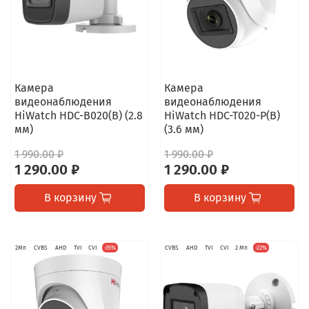
Камера
Камера
видеонаблюдения
видеонаблюдения
HiWatch HDC-B020(B) (2.8
HiWatch HDC-T020-P(B)
мм)
(3.6 мм)
1 990.00 ₽
1 990.00 ₽
1 290.00 ₽
1 290.00 ₽
В корзину
В корзину
2Мп
CVBS
AHD
TVI
CVI
-35%
CVBS
AHD
TVI
CVI
2 Мп
-22%