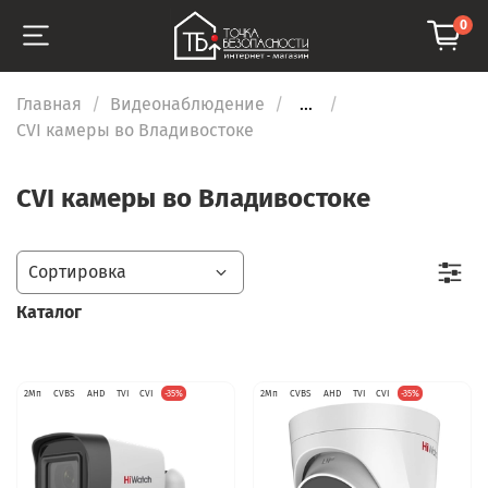
0
Главная
Видеонаблюдение
...
CVI камеры во Владивостоке
CVI камеры во Владивостоке
Каталог
2Мп
CVBS
AHD
TVI
CVI
-35%
2Мп
CVBS
AHD
TVI
CVI
-35%