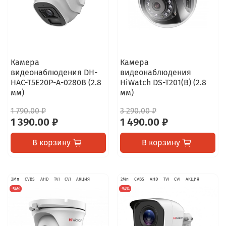
Камера
Камера
видеонаблюдения DH-
видеонаблюдения
HAC-T5E20P-A-0280B (2.8
HiWatch DS-T201(B) (2.8
мм)
мм)
1 790.00 ₽
3 290.00 ₽
1 390.00 ₽
1 490.00 ₽
В корзину
В корзину
2Мп
CVBS
AHD
TVI
CVI
АКЦИЯ
2Мп
CVBS
AHD
TVI
CVI
АКЦИЯ
-54%
-54%