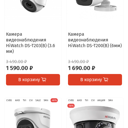
Камера
Камера
видеонаблюдения
видеонаблюдения
HiWatch DS-T203(B) (3.6
HiWatch DS-T200(B) (6мм)
мм)
3 490.00 ₽
3 490.00 ₽
1 590.00 ₽
1 690.00 ₽
В корзину
В корзину
CVBS
AHD
TVI
CVI
SALE
5Мп
-60%
CVBS
AHD
TVI
CVI
АКЦИЯ
5Мп
-58%