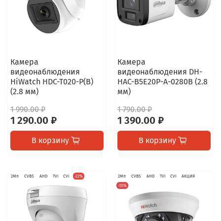
Камера
Камера
видеонаблюдения
видеонаблюдения DH-
HiWatch HDC-T020-P(B)
HAC-B5E20P-A-0280B (2.8
(2.8 мм)
мм)
1 990.00 ₽
1 790.00 ₽
1 290.00 ₽
1 390.00 ₽
В корзину
В корзину
2Мп
CVBS
AHD
TVI
CVI
-22%
2Мп
CVBS
AHD
TVI
CVI
АКЦИЯ
-55%