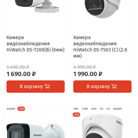
Камера
Камера
видеонаблюдения
видеонаблюдения
HiWatch DS-T200(B) (6мм)
HiWatch DS-T503 (C) (2.8
мм)
3 490.00 ₽
4 990.00 ₽
1 690.00 ₽
1 990.00 ₽
В корзину
В корзину
АКЦИЯ
-54%
2Мп
CVBS
AHD
TVI
CVI
АКЦИЯ
-54%