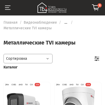
0
Главная
Видеонаблюдение
...
Металлические TVI камеры
Металлические TVI камеры
Каталог
2Мп
CVBS
AHD
TVI
CVI
-35%
2Мп
CVBS
AHD
TVI
CVI
-35%