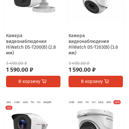
Камера
Камера
видеонаблюдения
видеонаблюдения
HiWatch DS-T200(B) (2.8
HiWatch DS-T203(B) (3.6
мм)
мм)
3 490.00 ₽
3 490.00 ₽
1 590.00 ₽
1 590.00 ₽
В корзину
В корзину
2Мп
CVBS
AHD
TVI
CVI
АКЦИЯ
CVBS
AHD
TVI
CVI
SALE
5Мп
-60%
-52%