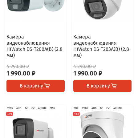
Камера
Камера
видеонаблюдения
видеонаблюдения
HiWatch DS-T200A(B) (2.8
HiWatch DS-T203A(B) (2.8
мм)
мм)
4 290.00 ₽
4 290.00 ₽
1 990.00 ₽
1 990.00 ₽
В корзину
В корзину
CVBS
AHD
TVI
CVI
АКЦИЯ
5Мп
2Мп
CVBS
AHD
TVI
CVI
АКЦИЯ
-56%
-10%