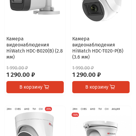
Камера
Камера
видеонаблюдения
видеонаблюдения
HiWatch HDC-B020(B) (2.8
HiWatch HDC-T020-P(B)
мм)
(3.6 мм)
1 990.00 ₽
1 990.00 ₽
1 290.00 ₽
1 290.00 ₽
В корзину
В корзину
2Мп
CVBS
AHD
TVI
CVI
-35%
2Мп
CVBS
AHD
TVI
CVI
АКЦИЯ
-54%