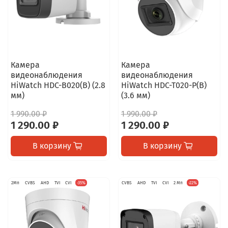
Камера
Камера
видеонаблюдения
видеонаблюдения
HiWatch HDC-B020(B) (2.8
HiWatch HDC-T020-P(B)
мм)
(3.6 мм)
1 990.00 ₽
1 990.00 ₽
1 290.00 ₽
1 290.00 ₽
В корзину
В корзину
2Мп
CVBS
AHD
TVI
CVI
-35%
CVBS
AHD
TVI
CVI
2 Мп
-22%