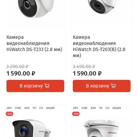
Камера
Камера
видеонаблюдения
видеонаблюдения
HiWatch DS-T233 (2.8 мм)
HiWatch DS-T203(B) (2.8
мм)
3 290.00 ₽
3 490.00 ₽
1 590.00 ₽
1 590.00 ₽
В корзину
В корзину
2Мп
CVBS
AHD
TVI
CVI
АКЦИЯ
2Мп
CVBS
AHD
TVI
CVI
АКЦИЯ
-54%
-54%