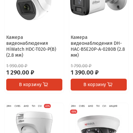
Камера
Камера
видеонаблюдения
видеонаблюдения DH-
HiWatch HDC-T020-P(B)
HAC-B5E20P-A-0280B (2.8
(2.8 мм)
мм)
1 990.00 ₽
1 790.00 ₽
1 290.00 ₽
1 390.00 ₽
В корзину
В корзину
2Мп
CVBS
AHD
TVI
CVI
-22%
2Мп
CVBS
AHD
TVI
CVI
АКЦИЯ
-55%