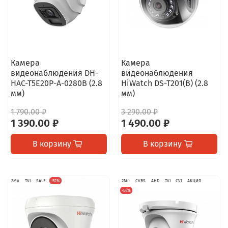
Камера
Камера
видеонаблюдения DH-
видеонаблюдения
HAC-T5E20P-A-0280B (2.8
HiWatch DS-T201(B) (2.8
мм)
мм)
1 790.00 ₽
3 290.00 ₽
1 390.00 ₽
1 490.00 ₽
В корзину
В корзину
2Мп
TVI
SALE
-52%
2Мп
CVBS
AHD
TVI
CVI
АКЦИЯ
-54%