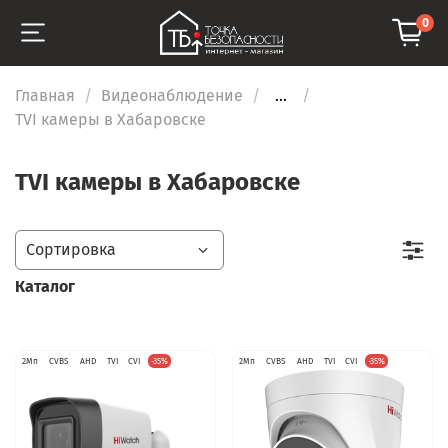
0
Главная
Видеонаблюдение
...
TVI камеры в Хабаровске
TVI камеры в Хабаровске
Каталог
2Мп
CVBS
AHD
TVI
CVI
-35%
2Мп
CVBS
AHD
TVI
CVI
-35%