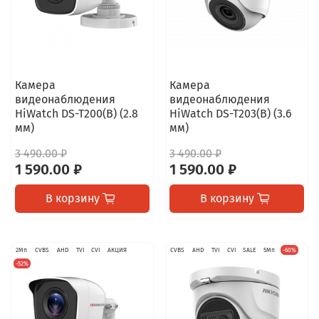
Камера
Камера
видеонаблюдения
видеонаблюдения
HiWatch DS-T200(B) (2.8
HiWatch DS-T203(B) (3.6
мм)
мм)
3 490.00 ₽
3 490.00 ₽
1 590.00 ₽
1 590.00 ₽
В корзину
В корзину
2Мп
CVBS
AHD
TVI
CVI
АКЦИЯ
CVBS
AHD
TVI
CVI
SALE
5Мп
-60%
-52%