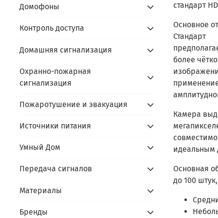
стандарт HD-
Домофоны
Основное о
Контроль доступа
Стандарт
предполагае
Домашняя сигнализация
более чётко
изображени
Охранно-пожарная
применение
сигнализация
амплитудно
Пожаротушение и эвакуация
Камера выд
мегапиксел
Источники питания
совместимо
Умный Дом
идеальным 
Основная о
Передача сигналов
до 100 штук
Материалы
Средни
Неболь
Бренды