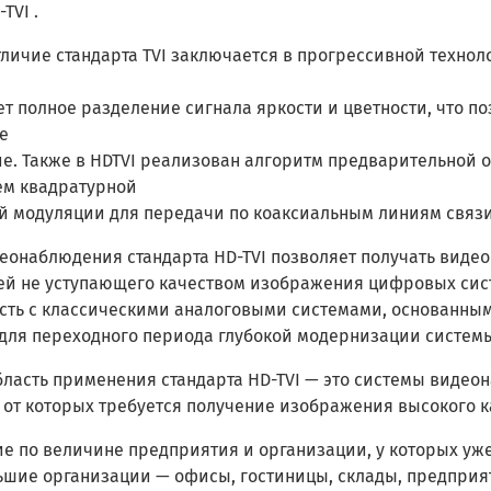
TVI .
тличие стандарта TVI заключается в прогрессивной техно
т полное разделение сигнала яркости и цветности, что п
е
е. Также в HDTVI реализован алгоритм предварительной 
м квадратурной
й модуляции для передачи по коаксиальным линиям связи
еонаблюдения стандарта HD-TVI позволяет получать виде
ей не уступающего качеством изображения цифровых сист
сть с классическими аналоговыми системами, основанными
для переходного периода глубокой модернизации систем
бласть применения стандарта HD-TVI — это системы видео
, от которых требуется получение изображения высокого к
е по величине предприятия и организации, у которых уж
шие организации — офисы, гостиницы, склады, предприя